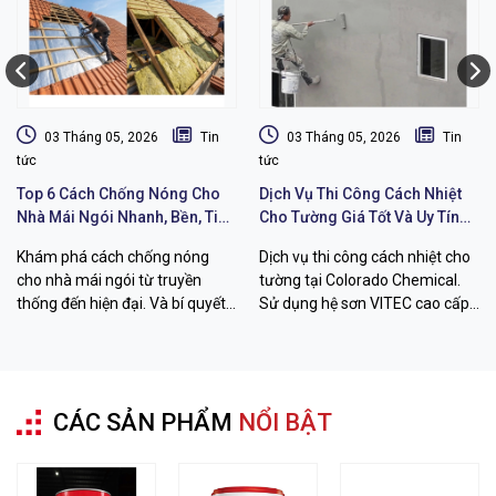
03 Tháng 05, 2026
Tin
03 Tháng 05, 2026
Tin
tức
tức
Top 6 Cách Chống Nóng Cho
Dịch Vụ Thi Công Cách Nhiệt
Nhà Mái Ngói Nhanh, Bền, Tiết
Cho Tường Giá Tốt Và Uy Tín
Kiệm Chi Phí
Chất Lượng
Khám phá cách chống nóng
Dịch vụ thi công cách nhiệt cho
cho nhà mái ngói từ truyền
tường tại Colorado Chemical.
thống đến hiện đại. Và bí quyết
Sử dụng hệ sơn VITEC cao cấp
hạ nhiệt đến 26 độ C với sơn
giúp giảm 12-26 độ C, chống
VITEC từ Colorado Chemical.
thấm bền bỉ. Liên hệ ngay!
CÁC SẢN PHẨM
NỔI BẬT