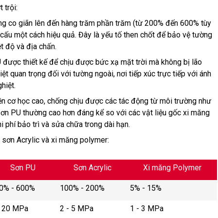
 trội:
ăng co giãn lên đến hàng trăm phần trăm (từ 200% đến 600% tùy
t cấu một cách hiệu quả. Đây là yếu tố then chốt để bảo vệ tường
t độ và địa chấn.
 được thiết kế để chịu được bức xạ mặt trời mà không bị lão
ệt quan trọng đối với tường ngoài, nơi tiếp xúc trực tiếp với ánh
hiệt.
ền cơ học cao, chống chịu được các tác động từ môi trường như
 sơn PU thường cao hơn đáng kể so với các vật liệu gốc xi măng
i phí bảo trì và sửa chữa trong dài hạn.
 sơn Acrylic và xi măng polymer:
Sơn PU
Sơn Acrylic
Xi măng Polymer
0% - 600%
100% - 200%
5% - 15%
- 20 MPa
2 - 5 MPa
1 - 3 MPa