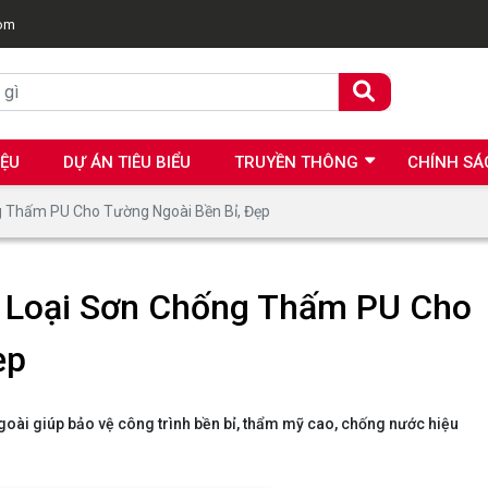
com
IỆU
DỰ ÁN TIÊU BIỂU
TRUYỀN THÔNG
CHÍNH SÁ
g Thấm PU Cho Tường Ngoài Bền Bỉ, Đẹp
 Loại Sơn Chống Thấm PU Cho
ẹp
oài giúp bảo vệ công trình bền bỉ, thẩm mỹ cao, chống nước hiệu