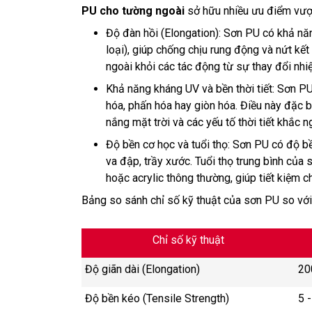
PU cho tường ngoài
sở hữu nhiều ưu điểm vượt
Độ đàn hồi (Elongation): Sơn PU có khả n
loại), giúp chống chịu rung động và nứt kế
ngoài khỏi các tác động từ sự thay đổi nhiệ
Khả năng kháng UV và bền thời tiết: Sơn PU
hóa, phấn hóa hay giòn hóa. Điều này đặc bi
nắng mặt trời và các yếu tố thời tiết khắc ng
Độ bền cơ học và tuổi thọ: Sơn PU có độ b
va đập, trầy xước. Tuổi thọ trung bình của
hoặc acrylic thông thường, giúp tiết kiệm ch
Bảng so sánh chỉ số kỹ thuật của sơn PU so với
Chỉ số kỹ thuật
Độ giãn dài (Elongation)
20
Độ bền kéo (Tensile Strength)
5 