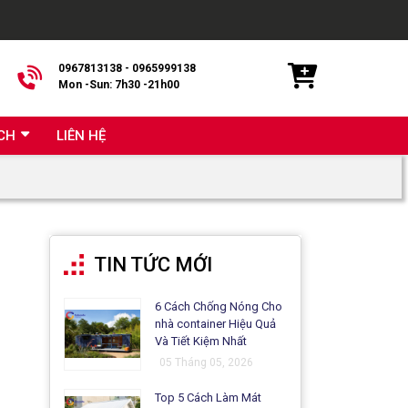
0967813138 - 0965999138
Mon -Sun: 7h30 -21h00
CH
LIÊN HỆ
TIN TỨC MỚI
6 Cách Chống Nóng Cho
nhà container Hiệu Quả
Và Tiết Kiệm Nhất
05 Tháng 05, 2026
Top 5 Cách Làm Mát