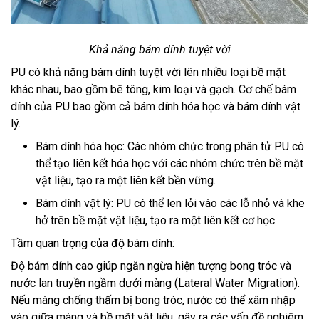
Khả năng bám dính tuyệt vời
PU có khả năng bám dính tuyệt vời lên nhiều loại bề mặt
khác nhau, bao gồm bê tông, kim loại và gạch. Cơ chế bám
dính của PU bao gồm cả bám dính hóa học và bám dính vật
lý.
Bám dính hóa học: Các nhóm chức trong phân tử PU có
thể tạo liên kết hóa học với các nhóm chức trên bề mặt
vật liệu, tạo ra một liên kết bền vững.
Bám dính vật lý: PU có thể len lỏi vào các lỗ nhỏ và khe
hở trên bề mặt vật liệu, tạo ra một liên kết cơ học.
Tầm quan trọng của độ bám dính:
Độ bám dính cao giúp ngăn ngừa hiện tượng bong tróc và
nước lan truyền ngầm dưới màng (Lateral Water Migration).
Nếu màng chống thấm bị bong tróc, nước có thể xâm nhập
vào giữa màng và bề mặt vật liệu, gây ra các vấn đề nghiêm