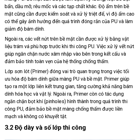
bẩn, dầu mỡ, rêu mốc và các tạp chất khác. Độ ẩm trên bề
mặt cũng cần được kiểm soát và xử lý triệt để, vì độ ẩm cao
có thể gây ảnh hưởng đến quá trình đóng rắn của PU và làm
giảm độ bám dính.
Ngoài ra, các vết nứt trên bề mặt cần được xử lý bằng vật
liệu trám vá phù hợp trước khi thi công PU. Việc xử lý vết nứt
giúp ngăn chặn nước xâm nhập vào bên trong kết cấu và
đảm bảo tính toàn vẹn của hệ thống chống thấm.
Lớp sơn lót (Primer) đóng vai trò quan trọng trong việc tối
ưu hóa độ bám dính giữa màng PU và bề mặt. Primer giúp
tạo ra một lớp liên kết trung gian, tăng cường khả năng bám
dính hóa học và vật lý. Ngoài ra, Primer còn có tác dụng
ngăn chặn bọt khí (pinholes) hình thành trong quá trình thi
công PU, đảm bảo bề mặt màng chống thấm được liền
mạch và không có khuyết tật.
3.2 Độ dày và số lớp thi công