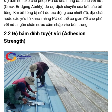
Độ đàn hồi cao cho phép PU có khả năng bắc cầu vết nứt
(Crack Bridging Ability) do sự dịch chuyển của kết cấu bê
tông. Khi bê tông bị nứt do tác động của nhiệt độ, địa chấn
hoặc các yếu tố khác, màng PU có thể co giãn để che phủ
vết nứt, ngăn chặn nước xâm nhập vào bên trong.
2.2 Độ bám dính tuyệt vời (Adhesion
Strength)