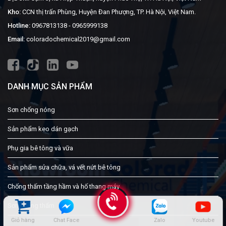
Kho:
CCN thị trấn Phùng, Huyện Đan Phượng, TP. Hà Nội, Việt Nam.
Hotline:
0967813138
-
0965999138
Email:
coloradochemical2019@gmail.com
DANH MỤC SẢN PHẨM
Sơn chống nóng
Sản phẩm keo dán gạch
Phụ gia bê tông và vữa
Sản phẩm sửa chữa, vá vết nứt bê tông
Chống thấm tầng hầm và hố thang máy
Sơn chống thấm
Giỏ hàng
Chat Face
Zalo
Youtube