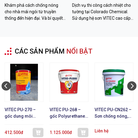
Kiệm Chi Phí
Chất Lượng
Khám phá cách chống nóng
Dịch vụ thi công cách nhiệt cho
cho nhà mái ngói từ truyền
tường tại Colorado Chemical.
thống đến hiện đại. Và bí quyết
Sử dụng hệ sơn VITEC cao cấp
hạ nhiệt đến 26 độ C với sơn
giúp giảm 12-26 độ C, chống
VITEC từ Colorado Chemical.
thấm bền bỉ. Liên hệ ngay!
CÁC SẢN PHẨM
NỔI BẬT
VITEC PU-270 –
VITEC PU-268 –
VITEC PU-CN262 –
gốc dung môi
gốc Polyurethane 1
Sơn chống nóng,
Polyurethane 1 TP
TP
chống thấm, phản
xạ nhiệt
Liên hệ
412.500đ
1.125.000đ