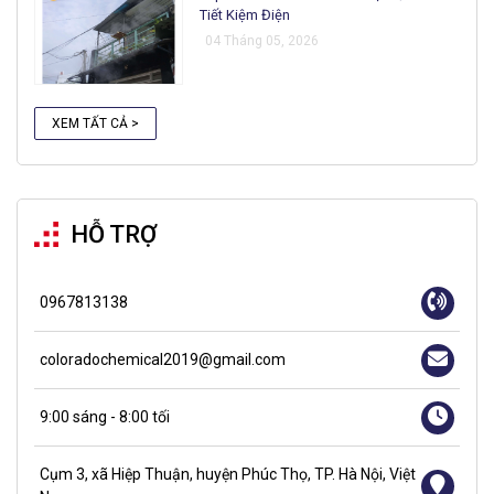
Tiết Kiệm Điện
04 Tháng 05, 2026
XEM TẤT CẢ >
HỖ TRỢ
0967813138
coloradochemical2019@gmail.com
9:00 sáng - 8:00 tối
Cụm 3, xã Hiệp Thuận, huyện Phúc Thọ, TP. Hà Nội, Việt