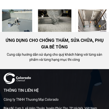
ỨNG DỤNG CHO CHỐNG THẤM, SỬA CHỮA, PHỤ
GIA BÊ TÔNG
Cung cấp hướng dẫn sử dụng cho quý khách hàng với từng sản
phẩm và từng hạng mục thi công
THÔNG TIN LIÊN HỆ
Công ty TNHH Thương Mại Colorado
Địa chỉ:
Cụm 3, xã Hiệp Thuận, huyện Phúc Thọ, TP. Hà Nội, Việt Nam