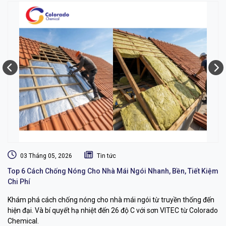
03 Tháng 05, 2026
Tin tức
Top 6 Cách Chống Nóng Cho Nhà Mái Ngói Nhanh, Bền, Tiết Kiệm
Dị
Chi Phí
L
Khám phá cách chống nóng cho nhà mái ngói từ truyền thống đến
Dị
hiện đại. Và bí quyết hạ nhiệt đến 26 độ C với sơn VITEC từ Colorado
dụ
Chemical.
bỉ