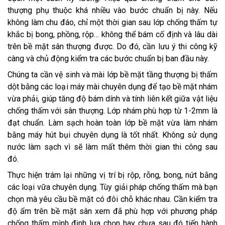
thượng phụ thuộc khá nhiều vào bước chuẩn bị này. Nếu
không làm chu đáo, chỉ một thời gian sau lớp chống thấm tự
khắc bị bong, phồng, rộp… không thể bám cố định và lâu dài
trên bề mặt sân thượng được. Do đó, cần lưu ý thi công kỹ
càng và chủ động kiểm tra các bước chuẩn bị ban đầu này.
Chúng ta cần vệ sinh và mài lớp bề mặt tầng thượng bị thấm
dột bằng các loại máy mài chuyên dụng để tạo bề mặt nhám
vừa phải, giúp tăng độ bám dính và tính liên kết giữa vật liệu
chống thấm với sân thượng. Lớp nhám phù hợp từ 1-2mm là
đạt chuẩn. Làm sạch hoàn toàn lớp bề mặt vừa làm nhám
bằng máy hút bụi chuyên dụng là tốt nhất. Không sử dụng
nước làm sạch vì sẽ làm mất thêm thời gian thi công sau
đó.
Thực hiện trám lại những vị trí bị rộp, rỗng, bong, nứt bằng
các loại vữa chuyên dụng. Tùy giải pháp chống thấm mà bạn
chọn mà yêu cầu bề mặt có đôi chỗ khác nhau. Cần kiểm tra
độ ẩm trên bề mặt sân xem đã phù hợp với phương pháp
chống thấm mình định lựa chọn hay chưa sau đó tiến hành