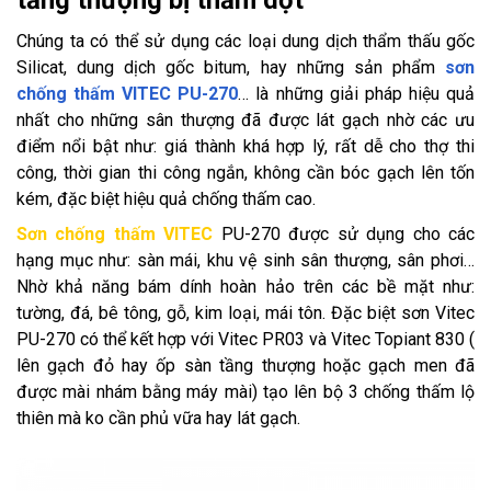
tầng thượng bị thấm dột
Chúng ta có thể sử dụng các loại dung dịch thẩm thấu gốc
Silicat, dung dịch gốc bitum, hay những sản phẩm
sơn
chống thấm VITEC PU-270
… là những giải pháp hiệu quả
nhất cho những sân thượng đã được lát gạch nhờ các ưu
điểm nổi bật như: giá thành khá hợp lý, rất dễ cho thợ thi
công, thời gian thi công ngắn, không cần bóc gạch lên tốn
kém, đặc biệt hiệu quả chống thấm cao.
Sơn chống thấm VITEC
PU-270 được sử dụng cho các
hạng mục như: sàn mái, khu vệ sinh sân thượng, sân phơi…
Nhờ khả năng bám dính hoàn hảo trên các bề mặt như:
tường, đá, bê tông, gỗ, kim loại, mái tôn. Đặc biệt sơn Vitec
PU-270 có thể kết hợp với Vitec PR03 và Vitec Topiant 830 (
lên gạch đỏ hay ốp sàn tầng thượng hoặc gạch men đã
được mài nhám bằng máy mài) tạo lên bộ 3 chống thấm lộ
thiên mà ko cần phủ vữa hay lát gạch.