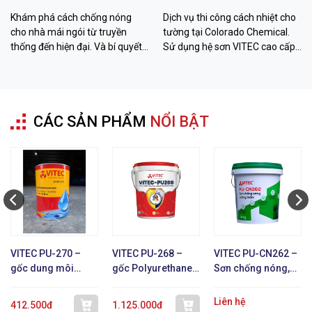
Kiệm Chi Phí
Chất Lượng
Khám phá cách chống nóng
Dịch vụ thi công cách nhiệt cho
cho nhà mái ngói từ truyền
tường tại Colorado Chemical.
thống đến hiện đại. Và bí quyết
Sử dụng hệ sơn VITEC cao cấp
hạ nhiệt đến 26 độ C với sơn
giúp giảm 12-26 độ C, chống
VITEC từ Colorado Chemical.
thấm bền bỉ. Liên hệ ngay!
CÁC SẢN PHẨM
NỔI BẬT
VITEC PU-270 –
VITEC PU-268 –
VITEC PU-CN262 –
gốc dung môi
gốc Polyurethane 1
Sơn chống nóng,
Polyurethane 1 TP
TP
chống thấm, phản
xạ nhiệt
Liên hệ
412.500đ
1.125.000đ