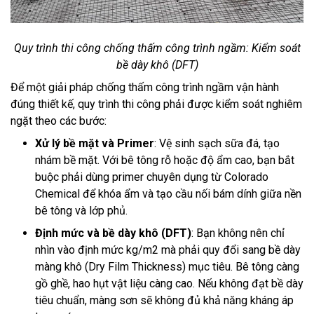
Quy trình thi công chống thấm công trình ngầm: Kiểm soát
bề dày khô (DFT)
Để một giải pháp chống thấm công trình ngầm vận hành
đúng thiết kế, quy trình thi công phải được kiểm soát nghiêm
ngặt theo các bước:
Xử lý bề mặt và Primer
: Vệ sinh sạch sữa đá, tạo
nhám bề mặt. Với bê tông rỗ hoặc độ ẩm cao, bạn bắt
buộc phải dùng primer chuyên dụng từ Colorado
Chemical để khóa ẩm và tạo cầu nối bám dính giữa nền
bê tông và lớp phủ.
Định mức và bề dày khô (DFT)
: Bạn không nên chỉ
nhìn vào định mức kg/m2 mà phải quy đổi sang bề dày
màng khô (Dry Film Thickness) mục tiêu. Bê tông càng
gồ ghề, hao hụt vật liệu càng cao. Nếu không đạt bề dày
tiêu chuẩn, màng sơn sẽ không đủ khả năng kháng áp