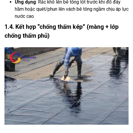
Ứng dụng
: Rắc khô lên bê tông lót trước khi đổ đáy
hầm hoặc quét/phun lên vách bê tông ngầm chịu áp lực
nước cao.
1.4. Kết hợp “chống thấm kép” (màng + lớp
chống thấm phủ)