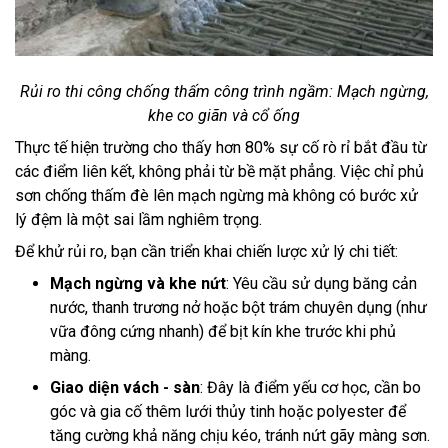
Rủi ro thi công chống thấm công trình ngầm: Mạch ngừng,
khe co giãn và cổ ống
Thực tế hiện trường cho thấy hơn 80% sự cố rò rỉ bắt đầu từ
các điểm liên kết, không phải từ bề mặt phẳng. Việc chỉ phủ
sơn chống thấm đè lên mạch ngừng mà không có bước xử
lý đệm là một sai lầm nghiêm trọng.
Để khử rủi ro, bạn cần triển khai chiến lược xử lý chi tiết:
Mạch ngừng và khe nứt
: Yêu cầu sử dụng băng cản
nước, thanh trương nở hoặc bột trám chuyên dụng (như
vữa đông cứng nhanh) để bịt kín khe trước khi phủ
màng.
Giao diện vách - sàn
: Đây là điểm yếu cơ học, cần bo
góc và gia cố thêm lưới thủy tinh hoặc polyester để
tăng cường khả năng chịu kéo, tránh nứt gãy màng sơn.