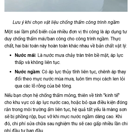
Lưu ý khi chọn vật liệu chống thấm công trình ngầm
Một sai lầm phổ biến của nhiều đơn vị thi công là áp dụng tư
duy chống thấm mái/ban công cho công trình ngầm. Thực
chất, hai bài toán này hoàn toàn khác nhau về bản chất vật lý:
Nước mái
: Là nước mưa chảy tràn trên bề mặt, áp lực
thấp và không liên tục.
Nước ngầm
: Có áp lực thủy tĩnh liên tục, chênh áp thay
đổi theo mực nước mùa mưa, luôn tìm mọi cách len lỏi
qua các lỗ rỗng của bê tông.
Nếu bạn chọn hệ chống thấm mỏng, thiên về tính "kinh tế"
cho khu vực có áp lực nước cao, hoặc bỏ qua điều kiện đóng
rắn trong môi trường ẩm liên tục, hệ quả tất yếu là màng sơn
sẽ bị phồng rộp, bục vỡ khi mực nước ngầm dâng cao. Khi
đó, chi phí sửa chữa sau nghiệm thu sẽ cao gấp nhiều lần chi
phí đầu tư ban đầu.