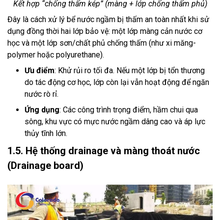
Kết hợp “chống thấm kép” (màng + lớp chống thấm phủ)
Đây là cách xử lý bể nước ngầm bị thấm an toàn nhất khi sử
dụng đồng thời hai lớp bảo vệ: một lớp màng cản nước cơ
học và một lớp sơn/chất phủ chống thấm (như xi măng-
polymer hoặc polyurethane).
Ưu điểm
: Khử rủi ro tối đa. Nếu một lớp bị tổn thương
do tác động cơ học, lớp còn lại vẫn hoạt động để ngăn
nước rò rỉ.
Ứng dụng
: Các công trình trọng điểm, hầm chui qua
sông, khu vực có mực nước ngầm dâng cao và áp lực
thủy tĩnh lớn.
1.5. Hệ thống drainage và màng thoát nước
(Drainage board)