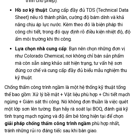
trình cho phép).
Hồ sơ kỹ thuật
: Cung cấp đầy đủ TDS (Technical Data
Sheet) nêu rõ thành phần, cường độ bám dính và khả
năng chịu áp lực nước. Kèm theo đó là biện pháp thi
công chi tiết, trong đó quy định rõ điều kiện nhiệt độ, độ
ẩm môi trường khi thi công.
Lựa chọn nhà cung cấp
: Bạn nên chọn những đơn vị
như Colorado Chemical, nơi không chỉ bán sản phẩm
mà còn sẵn sàng khảo sát hiện trạng, tư vấn hệ sơn
đúng cơ chế và cung cấp đầy đủ biểu mẫu nghiệm thu
kỹ thuật.
Chống thấm công trình ngầm là một hệ thống kỹ thuật tổng
thể bao gồm: Xử lý bề mặt + Vật liệu phù hợp + Chi tiết mạch
ngừng + Giám sát thi công. Nó không đơn thuần là việc quét
một lớp sơn lên tường. Bạn hãy rà soát lại BOQ, đánh giá kỹ
tình trạng mạch ngừng và độ ẩm bê tông hiện tại để chọn
giải pháp chống thấm công trình ngầm
phù hợp nhất,
tránh những rủi ro đáng tiếc sau khi bàn giao.