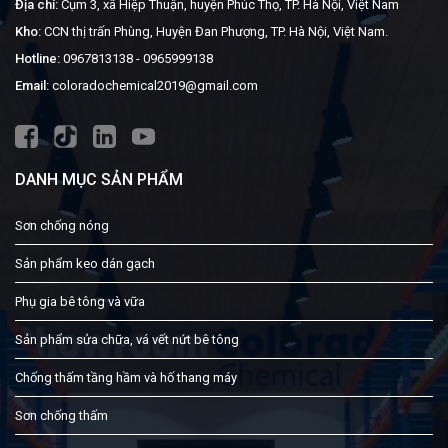
Địa chỉ:
Cụm 3, xã Hiệp Thuận, huyện Phúc Thọ, TP. Hà Nội, Việt Nam
Kho:
CCN thị trấn Phùng, Huyện Đan Phượng, TP. Hà Nội, Việt Nam.
Hotline:
0967813138
-
0965999138
Email:
coloradochemical2019@gmail.com
DANH MỤC SẢN PHẨM
Sơn chống nóng
Sản phẩm keo dán gạch
Phụ gia bê tông và vữa
Sản phẩm sửa chữa, vá vết nứt bê tông
Chống thấm tầng hầm và hố thang máy
Sơn chống thấm