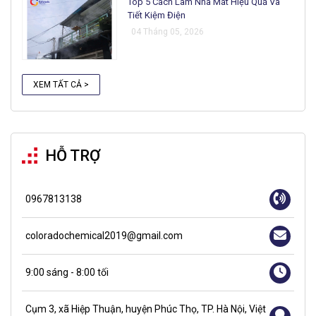
Top 5 Cách Làm Nhà Mát Hiệu Quả Và
Tiết Kiệm Điện
04 Tháng 05, 2026
XEM TẤT CẢ >
HỖ TRỢ
0967813138
coloradochemical2019@gmail.com
9:00 sáng - 8:00 tối
Cụm 3, xã Hiệp Thuận, huyện Phúc Thọ, TP. Hà Nội, Việt