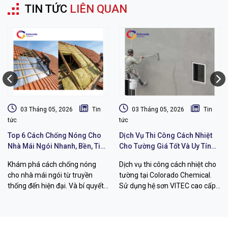
TIN TỨC
LIÊN QUAN
03 Tháng 05, 2026
Tin
03 Tháng 05, 2026
Tin
tức
tức
Top 6 Cách Chống Nóng Cho
Dịch Vụ Thi Công Cách Nhiệt
Nhà Mái Ngói Nhanh, Bền, Tiết
Cho Tường Giá Tốt Và Uy Tín
Kiệm Chi Phí
Chất Lượng
Khám phá cách chống nóng
Dịch vụ thi công cách nhiệt cho
cho nhà mái ngói từ truyền
tường tại Colorado Chemical.
thống đến hiện đại. Và bí quyết
Sử dụng hệ sơn VITEC cao cấp
hạ nhiệt đến 26 độ C với sơn
giúp giảm 12-26 độ C, chống
VITEC từ Colorado Chemical.
thấm bền bỉ. Liên hệ ngay!