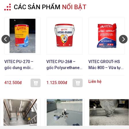
CÁC SẢN PHẨM
NỔI BẬT
VITEC PU-270 –
VITEC PU-268 –
VITEC GROUT-HS
gốc dung môi
gốc Polyurethane 1
Mác 800 – Vữa tự
Polyurethane 1 TP
TP
chảy không co
ngót
Liên hệ
412.500đ
1.125.000đ