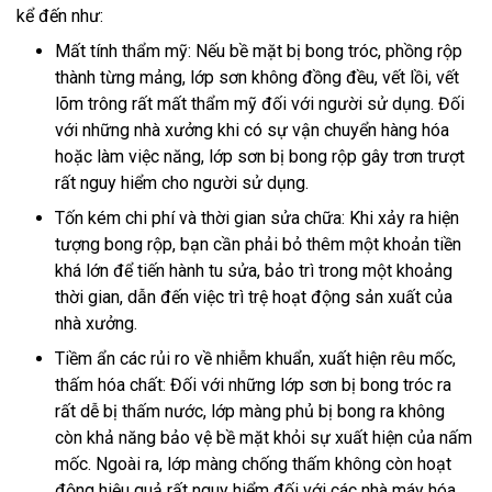
kể đến như:
Mất tính thẩm mỹ: Nếu bề mặt bị bong tróc, phồng rộp
thành từng mảng, lớp sơn không đồng đều, vết lồi, vết
lõm trông rất mất thẩm mỹ đối với người sử dụng. Đối
với những nhà xưởng khi có sự vận chuyển hàng hóa
hoặc làm việc năng, lớp sơn bị bong rộp gây trơn trượt
rất nguy hiểm cho người sử dụng.
Tốn kém chi phí và thời gian sửa chữa: Khi xảy ra hiện
tượng bong rộp, bạn cần phải bỏ thêm một khoản tiền
khá lớn để tiến hành tu sửa, bảo trì trong một khoảng
thời gian, dẫn đến việc trì trệ hoạt động sản xuất của
nhà xưởng.
Tiềm ẩn các rủi ro về nhiễm khuẩn, xuất hiện rêu mốc,
thấm hóa chất: Đối với những lớp sơn bị bong tróc ra
rất dễ bị thấm nước, lớp màng phủ bị bong ra không
còn khả năng bảo vệ bề mặt khỏi sự xuất hiện của nấm
mốc. Ngoài ra, lớp màng chống thấm không còn hoạt
động hiệu quả rất nguy hiểm đối với các nhà máy hóa