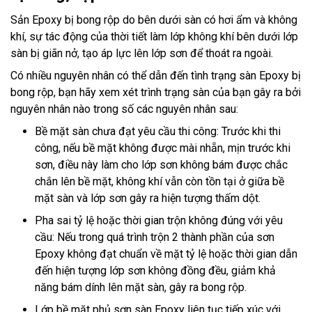
Sản Epoxy bị bong rộp do bên dưới sàn có hơi ẩm và không
khí, sự tác động của thời tiết làm lớp không khí bên dưới lớp
sàn bị giãn nở, tạo áp lực lên lớp sơn để thoát ra ngoài.
Có nhiều nguyên nhân có thể dẫn đến tình trạng sàn Epoxy bị
bong rộp, bạn hãy xem xét trình trạng sàn của bạn gây ra bởi
nguyên nhân nào trong số các nguyên nhân sau:
Bề mặt sàn chưa đạt yêu cầu thi công: Trước khi thi
công, nếu bề mặt không được mài nhẵn, mịn trước khi
sơn, điều này làm cho lớp sơn không bám được chắc
chắn lên bề mặt, không khí vẫn còn tồn tại ở giữa bề
mặt sàn và lớp sơn gây ra hiện tượng thấm dột.
Pha sai tỷ lệ hoặc thời gian trộn không đúng với yêu
cầu: Nếu trong quá trình trộn 2 thành phần của sơn
Epoxy không đạt chuẩn về mặt tỷ lệ hoặc thời gian dẫn
đến hiện tượng lớp sơn không đồng đều, giảm khả
năng bám dính lên mặt sàn, gây ra bong rộp.
Lớp bề mặt phủ sơn sàn Epoxy liên tục tiếp xúc với