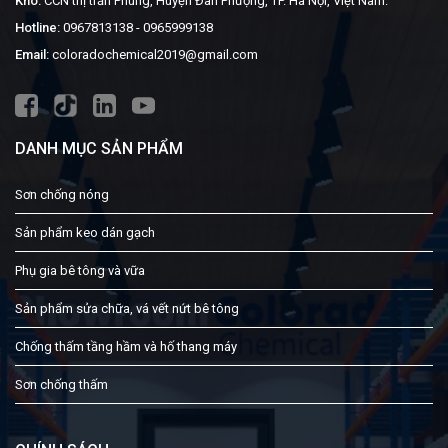
Kho:
CCN thị trấn Phùng, Huyện Đan Phượng, TP. Hà Nội, Việt Nam.
Hotline:
0967813138
-
0965999138
Email:
coloradochemical2019@gmail.com
DANH MỤC SẢN PHẨM
Sơn chống nóng
Sản phẩm keo dán gạch
Phụ gia bê tông và vữa
Sản phẩm sửa chữa, vá vết nứt bê tông
Chống thấm tầng hầm và hố thang máy
Sơn chống thấm