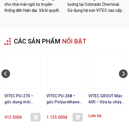
cho nhà mái ngói từ truyền
tường tại Colorado Chemical.
thống đến hiện đại. Và bí quyết
Sử dụng hệ sơn VITEC cao cấp
hạ nhiệt đến 26 độ C với sơn
giúp giảm 12-26 độ C, chống
VITEC từ Colorado Chemical.
thấm bền bỉ. Liên hệ ngay!
CÁC SẢN PHẨM
NỔI BẬT
VITEC PU-270 –
VITEC PU-268 –
VITEC GROUT Mác
gốc dung môi
gốc Polyurethane 1
600 – Vữa tự chảy
Polyurethane 1 TP
TP
không co ngót
Liên hệ
412.500đ
1.125.000đ