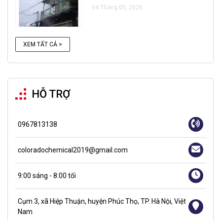
04 Tháng 05, 2026
XEM TẤT CẢ >
HỖ TRỢ
0967813138
coloradochemical2019@gmail.com
9:00 sáng - 8:00 tối
Cụm 3, xã Hiệp Thuận, huyện Phúc Thọ, TP. Hà Nội, Việt
Nam