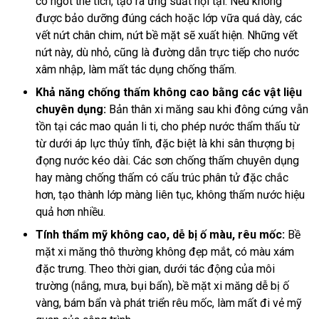
co ngót thể tích, tạo ra ứng suất nội tại. Nếu không
được bảo dưỡng đúng cách hoặc lớp vữa quá dày, các
vết nứt chân chim, nứt bề mặt sẽ xuất hiện. Những vết
nứt này, dù nhỏ, cũng là đường dẫn trực tiếp cho nước
xâm nhập, làm mất tác dụng chống thấm.
Khả năng chống thấm không cao bằng các vật liệu
chuyên dụng:
Bản thân xi măng sau khi đông cứng vẫn
tồn tại các mao quản li ti, cho phép nước thẩm thấu từ
từ dưới áp lực thủy tĩnh, đặc biệt là khi sân thượng bị
đọng nước kéo dài. Các sơn chống thấm chuyên dụng
hay màng chống thấm có cấu trúc phân tử đặc chắc
hơn, tạo thành lớp màng liên tục, không thấm nước hiệu
quả hơn nhiều.
Tính thẩm mỹ không cao, dễ bị ố màu, rêu mốc:
Bề
mặt xi măng thô thường không đẹp mắt, có màu xám
đặc trưng. Theo thời gian, dưới tác động của môi
trường (nắng, mưa, bụi bẩn), bề mặt xi măng dễ bị ố
vàng, bám bẩn và phát triển rêu mốc, làm mất đi vẻ mỹ