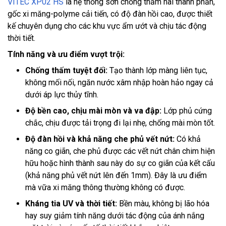
VITEC XP02 HS
là hệ thống sơn chống thấm hai thành phần,
gốc xi măng-polyme cải tiến, có độ đàn hồi cao, được thiết
kế chuyên dụng cho các khu vực ẩm ướt và chịu tác động
thời tiết.
Tính năng và ưu điểm vượt trội:
Chống thấm tuyệt đối:
Tạo thành lớp màng liên tục,
không mối nối, ngăn nước xâm nhập hoàn hảo ngay cả
dưới áp lực thủy tĩnh.
Độ bền cao, chịu mài mòn và va đập:
Lớp phủ cứng
chắc, chịu được tải trọng đi lại nhẹ, chống mài mòn tốt.
Độ đàn hồi và khả năng che phủ vết nứt:
Có khả
năng co giãn, che phủ được các vết nứt chân chim hiện
hữu hoặc hình thành sau này do sự co giãn của kết cấu
(khả năng phủ vết nứt lên đến 1mm). Đây là ưu điểm
mà vữa xi măng thông thường không có được.
Kháng tia UV và thời tiết:
Bền màu, không bị lão hóa
hay suy giảm tính năng dưới tác động của ánh nắng