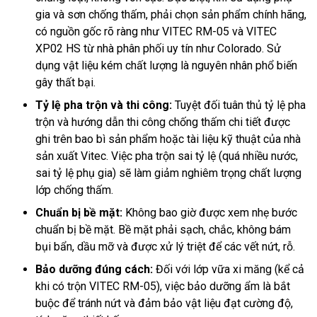
gia và sơn chống thấm, phải chọn sản phẩm chính hãng,
có nguồn gốc rõ ràng như VITEC RM-05 và VITEC
XP02 HS từ nhà phân phối uy tín như Colorado. Sử
dụng vật liệu kém chất lượng là nguyên nhân phổ biến
gây thất bại.
Tỷ lệ pha trộn và thi công:
Tuyệt đối tuân thủ tỷ lệ pha
trộn và hướng dẫn thi công chống thấm chi tiết được
ghi trên bao bì sản phẩm hoặc tài liệu kỹ thuật của nhà
sản xuất Vitec. Việc pha trộn sai tỷ lệ (quá nhiều nước,
sai tỷ lệ phụ gia) sẽ làm giảm nghiêm trọng chất lượng
lớp chống thấm.
Chuẩn bị bề mặt:
Không bao giờ được xem nhẹ bước
chuẩn bị bề mặt. Bề mặt phải sạch, chắc, không bám
bụi bẩn, dầu mỡ và được xử lý triệt để các vết nứt, rỗ.
Bảo dưỡng đúng cách:
Đối với lớp vữa xi măng (kể cả
khi có trộn VITEC RM-05), việc bảo dưỡng ẩm là bắt
buộc để tránh nứt và đảm bảo vật liệu đạt cường độ,