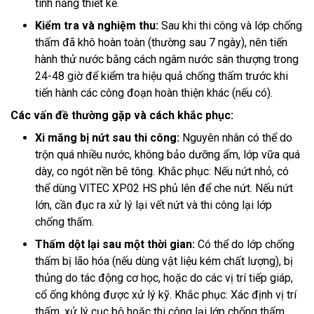
tính năng thiết kế.
Kiểm tra và nghiệm thu:
Sau khi thi công và lớp chống
thấm đã khô hoàn toàn (thường sau 7 ngày), nên tiến
hành thử nước bằng cách ngâm nước sân thượng trong
24-48 giờ để kiểm tra hiệu quả chống thấm trước khi
tiến hành các công đoạn hoàn thiện khác (nếu có).
Các vấn đề thường gặp và cách khắc phục:
Xi măng bị nứt sau thi công:
Nguyên nhân có thể do
trộn quá nhiều nước, không bảo dưỡng ẩm, lớp vữa quá
dày, co ngót nền bê tông. Khắc phục: Nếu nứt nhỏ, có
thể dùng VITEC XP02 HS phủ lên để che nứt. Nếu nứt
lớn, cần đục ra xử lý lại vết nứt và thi công lại lớp
chống thấm.
Thấm dột lại sau một thời gian:
Có thể do lớp chống
thấm bị lão hóa (nếu dùng vật liệu kém chất lượng), bị
thủng do tác động cơ học, hoặc do các vị trí tiếp giáp,
cổ ống không được xử lý kỹ. Khắc phục: Xác định vị trí
thấm, xử lý cục bộ hoặc thi công lại lớp chống thấm