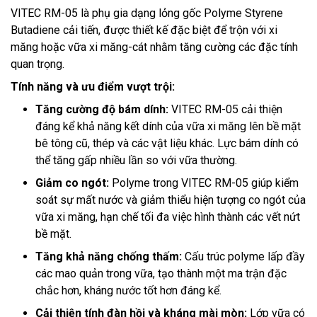
VITEC RM-05 là phụ gia dạng lỏng gốc Polyme Styrene
Butadiene cải tiến, được thiết kế đặc biệt để trộn với xi
măng hoặc vữa xi măng-cát nhằm tăng cường các đặc tính
quan trọng.
Tính năng và ưu điểm vượt trội:
Tăng cường độ bám dính:
VITEC RM-05 cải thiện
đáng kể khả năng kết dính của vữa xi măng lên bề mặt
bê tông cũ, thép và các vật liệu khác. Lực bám dính có
thể tăng gấp nhiều lần so với vữa thường.
Giảm co ngót:
Polyme trong VITEC RM-05 giúp kiểm
soát sự mất nước và giảm thiểu hiện tượng co ngót của
vữa xi măng, hạn chế tối đa việc hình thành các vết nứt
bề mặt.
Tăng khả năng chống thấm:
Cấu trúc polyme lấp đầy
các mao quản trong vữa, tạo thành một ma trận đặc
chắc hơn, kháng nước tốt hơn đáng kể.
Cải thiện tính đàn hồi và kháng mài mòn:
Lớp vữa có