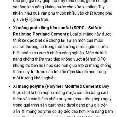
Các phụ gia này giúp lấp đầy mao quản, giảm co ngót
và tăng khả năng kháng nước cho vữa xi măng. Tuy
nhiên, hiệu quả vẫn phụ thuộc nhiều vào chất lượng phụ
gia và tỷ lệ pha trộn.
Xi măng poóc lăng bền sunfat (SRPC - Sulfate
Resisting Portland Cement):
Loại xi măng này được
thiết kế đặc biệt để chống lại sự ăn mòn của muối
sunfat thường có trong môi trường nước ngầm, nước
biển hoặc khu vực ô nhiễm công nghiệp. Mặc dù khả
năng chống thấm trực tiếp không vượt trội hơn OPC,
nhưng độ bền hóa học cao hơn giúp lớp xi măng chống
thấm duy trì được cấu trúc ổn định lâu dài hơn trong
môi trường khắc nghiệt.
Xi măng polyme (Polymer Modified Cement):
Đây
thực chất là hỗn hợp xi măng được cải tiến bằng cách
thêm vào các thành phần polyme (nhựa tổng hợp) ngay
trong quá trình sản xuất hoặc dưới dạng phụ gia trộn
sẵn. Xi măng polyme có độ dẻo cao hơn, khả năng bám