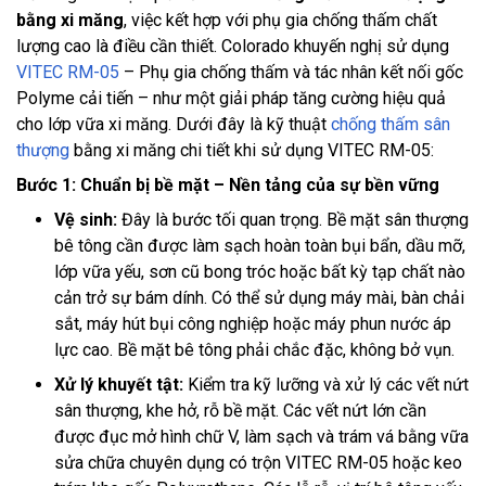
bằng xi măng
, việc kết hợp với phụ gia chống thấm chất
lượng cao là điều cần thiết. Colorado khuyến nghị sử dụng
VITEC RM-05
– Phụ gia chống thấm và tác nhân kết nối gốc
Polyme cải tiến – như một giải pháp tăng cường hiệu quả
cho lớp vữa xi măng. Dưới đây là kỹ thuật
chống thấm sân
thượng
bằng xi măng chi tiết khi sử dụng VITEC RM-05:
Bước 1: Chuẩn bị bề mặt – Nền tảng của sự bền vững
Vệ sinh:
Đây là bước tối quan trọng. Bề mặt sân thượng
bê tông cần được làm sạch hoàn toàn bụi bẩn, dầu mỡ,
lớp vữa yếu, sơn cũ bong tróc hoặc bất kỳ tạp chất nào
cản trở sự bám dính. Có thể sử dụng máy mài, bàn chải
sắt, máy hút bụi công nghiệp hoặc máy phun nước áp
lực cao. Bề mặt bê tông phải chắc đặc, không bở vụn.
Xử lý khuyết tật:
Kiểm tra kỹ lưỡng và xử lý các vết nứt
sân thượng, khe hở, rỗ bề mặt. Các vết nứt lớn cần
được đục mở hình chữ V, làm sạch và trám vá bằng vữa
sửa chữa chuyên dụng có trộn VITEC RM-05 hoặc keo