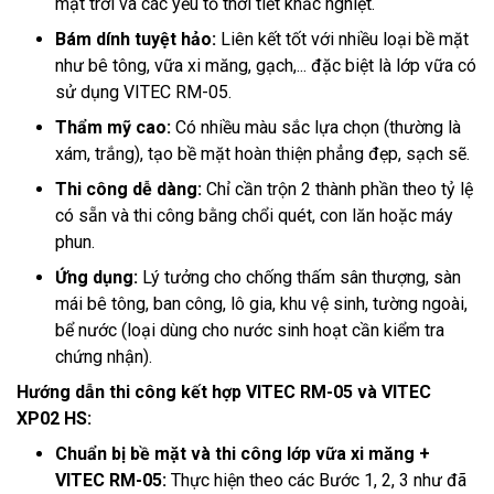
mặt trời và các yếu tố thời tiết khắc nghiệt.
Bám dính tuyệt hảo:
Liên kết tốt với nhiều loại bề mặt
như bê tông, vữa xi măng, gạch,... đặc biệt là lớp vữa có
sử dụng VITEC RM-05.
Thẩm mỹ cao:
Có nhiều màu sắc lựa chọn (thường là
xám, trắng), tạo bề mặt hoàn thiện phẳng đẹp, sạch sẽ.
Thi công dễ dàng:
Chỉ cần trộn 2 thành phần theo tỷ lệ
có sẵn và thi công bằng chổi quét, con lăn hoặc máy
phun.
Ứng dụng:
Lý tưởng cho chống thấm sân thượng, sàn
mái bê tông, ban công, lô gia, khu vệ sinh, tường ngoài,
bể nước (loại dùng cho nước sinh hoạt cần kiểm tra
chứng nhận).
Hướng dẫn thi công kết hợp VITEC RM-05 và VITEC
XP02 HS:
Chuẩn bị bề mặt và thi công lớp vữa xi măng +
VITEC RM-05:
Thực hiện theo các Bước 1, 2, 3 như đã