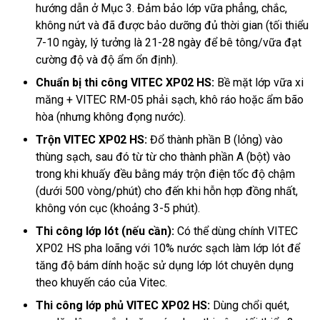
hướng dẫn ở Mục 3. Đảm bảo lớp vữa phẳng, chắc,
không nứt và đã được bảo dưỡng đủ thời gian (tối thiểu
7-10 ngày, lý tưởng là 21-28 ngày để bê tông/vữa đạt
cường độ và độ ẩm ổn định).
Chuẩn bị thi công VITEC XP02 HS:
Bề mặt lớp vữa xi
măng + VITEC RM-05 phải sạch, khô ráo hoặc ẩm bão
hòa (nhưng không đọng nước).
Trộn VITEC XP02 HS:
Đổ thành phần B (lỏng) vào
thùng sạch, sau đó từ từ cho thành phần A (bột) vào
trong khi khuấy đều bằng máy trộn điện tốc độ chậm
(dưới 500 vòng/phút) cho đến khi hỗn hợp đồng nhất,
không vón cục (khoảng 3-5 phút).
Thi công lớp lót (nếu cần):
Có thể dùng chính VITEC
XP02 HS pha loãng với 10% nước sạch làm lớp lót để
tăng độ bám dính hoặc sử dụng lớp lót chuyên dụng
theo khuyến cáo của Vitec.
Thi công lớp phủ VITEC XP02 HS:
Dùng chổi quét,