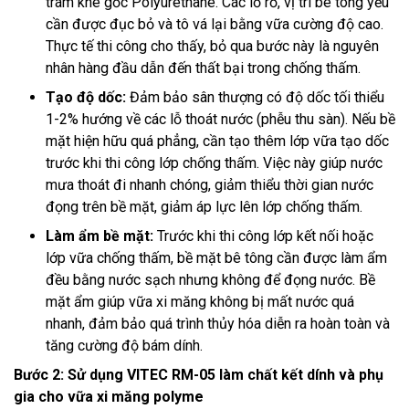
trám khe gốc Polyurethane. Các lỗ rỗ, vị trí bê tông yếu
cần được đục bỏ và tô vá lại bằng vữa cường độ cao.
Thực tế thi công cho thấy, bỏ qua bước này là nguyên
nhân hàng đầu dẫn đến thất bại trong chống thấm.
Tạo độ dốc:
Đảm bảo sân thượng có độ dốc tối thiểu
1-2% hướng về các lỗ thoát nước (phễu thu sàn). Nếu bề
mặt hiện hữu quá phẳng, cần tạo thêm lớp vữa tạo dốc
trước khi thi công lớp chống thấm. Việc này giúp nước
mưa thoát đi nhanh chóng, giảm thiểu thời gian nước
đọng trên bề mặt, giảm áp lực lên lớp chống thấm.
Làm ẩm bề mặt:
Trước khi thi công lớp kết nối hoặc
lớp vữa chống thấm, bề mặt bê tông cần được làm ẩm
đều bằng nước sạch nhưng không để đọng nước. Bề
mặt ẩm giúp vữa xi măng không bị mất nước quá
nhanh, đảm bảo quá trình thủy hóa diễn ra hoàn toàn và
tăng cường độ bám dính.
Bước 2: Sử dụng VITEC RM-05 làm chất kết dính và phụ
gia cho vữa xi măng polyme