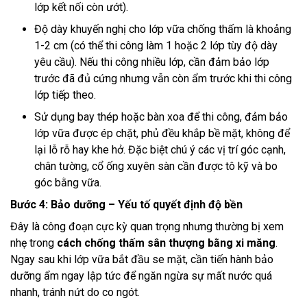
lớp kết nối còn ướt).
Độ dày khuyến nghị cho lớp vữa chống thấm là khoảng
1-2 cm (có thể thi công làm 1 hoặc 2 lớp tùy độ dày
yêu cầu). Nếu thi công nhiều lớp, cần đảm bảo lớp
trước đã đủ cứng nhưng vẫn còn ẩm trước khi thi công
lớp tiếp theo.
Sử dụng bay thép hoặc bàn xoa để thi công, đảm bảo
lớp vữa được ép chặt, phủ đều khắp bề mặt, không để
lại lỗ rỗ hay khe hở. Đặc biệt chú ý các vị trí góc cạnh,
chân tường, cổ ống xuyên sàn cần được tô kỹ và bo
góc bằng vữa.
Bước 4: Bảo dưỡng – Yếu tố quyết định độ bền
Đây là công đoạn cực kỳ quan trọng nhưng thường bị xem
nhẹ trong
cách chống thấm sân thượng bằng xi măng
.
Ngay sau khi lớp vữa bắt đầu se mặt, cần tiến hành bảo
dưỡng ẩm ngay lập tức để ngăn ngừa sự mất nước quá
nhanh, tránh nứt do co ngót.