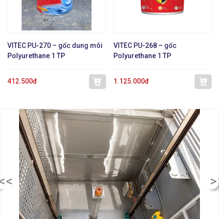
VITEC PU-270 – gốc dung môi
VITEC PU-268 – gốc
Polyurethane 1 TP
Polyurethane 1 TP
412.500đ
1.125.000đ
<<
>