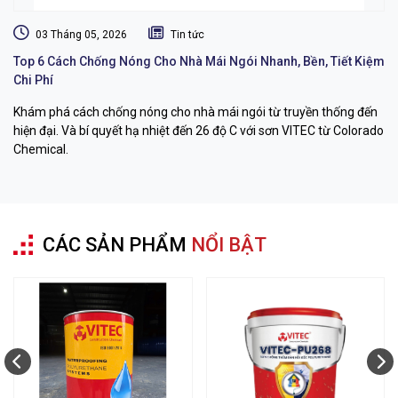
03 Tháng 05, 2026
Tin tức
Top 6 Cách Chống Nóng Cho Nhà Mái Ngói Nhanh, Bền, Tiết Kiệm
Dị
Chi Phí
L
Khám phá cách chống nóng cho nhà mái ngói từ truyền thống đến
Dị
hiện đại. Và bí quyết hạ nhiệt đến 26 độ C với sơn VITEC từ Colorado
dụ
Chemical.
bỉ
CÁC SẢN PHẨM
NỔI BẬT