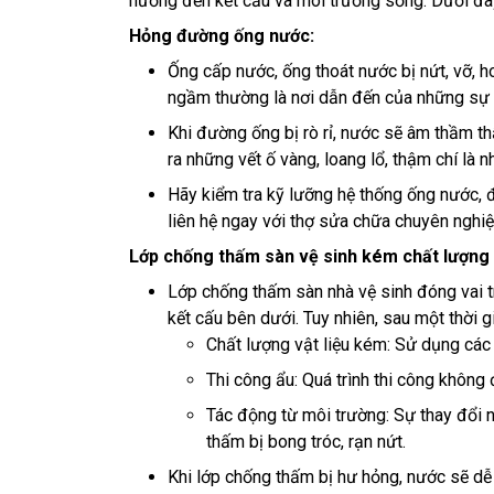
hưởng đến kết cấu và môi trường sống. Dưới đây
Hỏng đường ống nước:
Ống cấp nước, ống thoát nước bị nứt, vỡ, h
ngầm thường là nơi dẫn đến của những sự 
Khi đường ống bị rò rỉ, nước sẽ âm thầm th
ra những vết ố vàng, loang lổ, thậm chí là nh
Hãy kiểm tra kỹ lưỡng hệ thống ống nước, đặ
liên hệ ngay với thợ sửa chữa chuyên nghiệ
Lớp chống thấm sàn vệ sinh kém chất lượng 
Lớp chống thấm sàn nhà vệ sinh đóng vai 
kết cấu bên dưới. Tuy nhiên, sau một thời g
Chất lượng vật liệu kém: Sử dụng các 
Thi công ẩu: Quá trình thi công không
Tác động từ môi trường: Sự thay đổi n
thấm bị bong tróc, rạn nứt.
Khi lớp chống thấm bị hư hỏng, nước sẽ dễ 