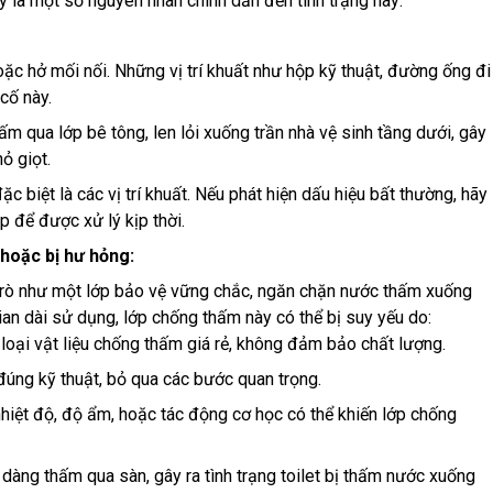
 là một số nguyên nhân chính dẫn đến tình trạng này:
oặc hở mối nối. Những vị trí khuất như hộp kỹ thuật, đường ống đi
cố này.
ấm qua lớp bê tông, len lỏi xuống trần nhà vệ sinh tầng dưới, gây
ỏ giọt.
c biệt là các vị trí khuất. Nếu phát hiện dấu hiệu bất thường, hãy
p để được xử lý kịp thời.
hoặc bị hư hỏng:
trò như một lớp bảo vệ vững chắc, ngăn chặn nước thấm xuống
ian dài sử dụng, lớp chống thấm này có thể bị suy yếu do:
loại vật liệu chống thấm giá rẻ, không đảm bảo chất lượng.
 đúng kỹ thuật, bỏ qua các bước quan trọng.
hiệt độ, độ ẩm, hoặc tác động cơ học có thể khiến lớp chống
dàng thấm qua sàn, gây ra tình trạng toilet bị thấm nước xuống