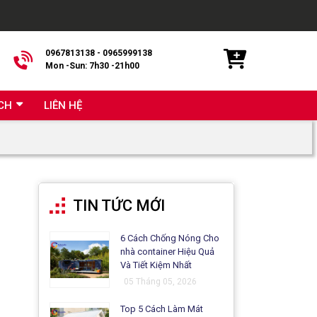
0967813138 - 0965999138
Mon -Sun: 7h30 -21h00
CH
LIÊN HỆ
TIN TỨC MỚI
6 Cách Chống Nóng Cho
nhà container Hiệu Quả
Và Tiết Kiệm Nhất
05 Tháng 05, 2026
Top 5 Cách Làm Mát