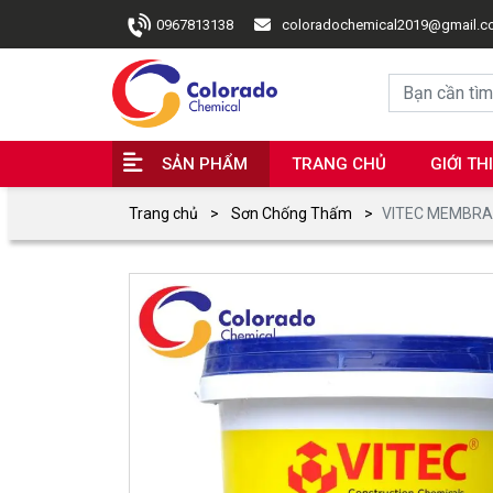
0967813138
coloradochemical2019@gmail.
SẢN PHẨM
TRANG CHỦ
GIỚI TH
Trang chủ
Sơn Chống Thấm
VITEC MEMBRAN