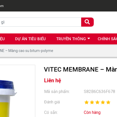
com
IỆU
DỰ ÁN TIÊU BIỂU
TRUYỀN THÔNG
CHÍNH SÁ
E – Màng cao su bitum-polyme
VITEC MEMBRANE – Màng
Liên hệ
Mã sản phẩm:
S82B6C636F678
Đánh giá
Có sẵn:
Còn hàng