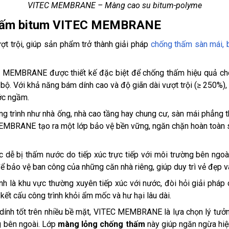
VITEC MEMBRANE – Màng cao su bitum-polyme
thấm bitum VITEC MEMBRANE
trội, giúp sản phẩm trở thành giải pháp
chống thấm sàn mái, 
 MEMBRANE được thiết kế đặc biệt để chống thấm hiệu quả cho 
. Với khả năng bám dính cao và độ giãn dài vượt trội (≥ 250%),
ớc ngầm.
g trình như nhà ống, nhà cao tầng hay chung cư, sàn mái phẳng 
EMBRANE tạo ra một lớp bảo vệ bền vững, ngăn chặn hoàn toàn s
 dễ bị thấm nước do tiếp xúc trực tiếp với môi trường bên ngo
ể bảo vệ ban công của những căn nhà riêng, giúp duy trì vẻ đẹp v
sinh là khu vực thường xuyên tiếp xúc với nước, đòi hỏi giải 
kết cấu công trình khỏi ẩm mốc và hư hại lâu dài.
ính tốt trên nhiều bề mặt, VITEC MEMBRANE là lựa chọn lý tưởn
ng bên ngoài. Lớp
màng lỏng chống thấm
này giúp ngăn ngừa hiệ