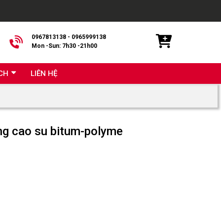
0967813138 - 0965999138
Mon -Sun: 7h30 -21h00
CH
LIÊN HỆ
 cao su bitum-polyme