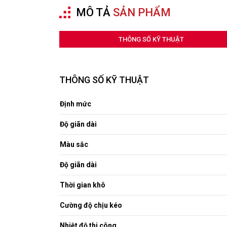
MÔ TẢ
SẢN PHẨM
THÔNG SỐ KỸ THUẬT
THÔNG SỐ KỸ THUẬT
Định mức
Độ giãn dài
Màu sắc
Độ giãn dài
Thời gian khô
Cường độ chịu kéo
Nhiệt độ thi công