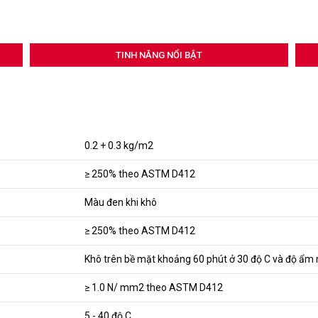
TINH NĂNG NỔI BẬT
0.2 + 0.3 kg/m2
≥ 250% theo ASTM D412
Màu đen khi khô
≥ 250% theo ASTM D412
Khô trên bề mặt khoảng 60 phút ở 30 độ C và độ ẩm
≥ 1.0 N/ mm2 theo ASTM D412
5 - 40 độ C