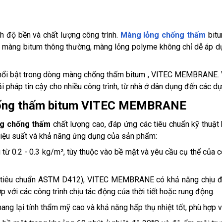
h độ bền và chất lượng công trình.
Màng lỏng chống thấm
bitu
 với màng bitum thông thường, màng lỏng polyme không chỉ dễ áp d
ổi bật trong dòng màng chống thấm bitum , VITEC MEMBRANE. Vớ
i pháp tin cậy cho nhiều công trình, từ nhà ở dân dụng đến các dự
chống thấm bitum VITEC MEMBRANE
g chống thấm
chất lượng cao, đáp ứng các tiêu chuẩn kỹ thuật 
hiệu suất và khả năng ứng dụng của sản phẩm:
0.2 - 0.3 kg/m², tùy thuộc vào bề mặt và yêu cầu cụ thể của côn
heo tiêu chuẩn ASTM D412), VITEC MEMBRANE có khả năng chịu 
p với các công trình chịu tác động của thời tiết hoặc rung động.
g lại tính thẩm mỹ cao và khả năng hấp thụ nhiệt tốt, phù hợp với