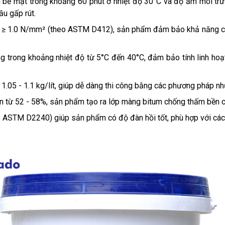
ề mặt trong khoảng 60 phút ở nhiệt độ 30°C và độ ẩm môi trườn
ầu gấp rút.
 ≥ 1.0 N/mm² (theo ASTM D412), sản phẩm đảm bảo khả năng chịu 
g trong khoảng nhiệt độ từ 5°C đến 40°C, đảm bảo tính linh hoạt 
.05 - 1.1 kg/lít, giúp dễ dàng thi công bằng các phương pháp nh
n từ 52 - 58%, sản phẩm tạo ra lớp màng bitum chống thấm bền c
 ASTM D2240) giúp sản phẩm có độ đàn hồi tốt, phù hợp với các 