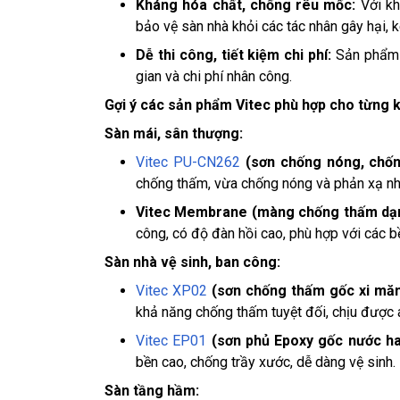
Kháng hóa chất, chống rêu mốc:
Với k
bảo vệ sàn nhà khỏi các tác nhân gây hại, ké
Dễ thi công, tiết kiệm chi phí:
Sản phẩm V
gian và chi phí nhân công.
Gợi ý các sản phẩm Vitec phù hợp cho từng 
Sàn mái, sân thượng:
Vitec PU-CN262
(sơn chống nóng, chốn
chống thấm, vừa chống nóng và phản xạ nhi
Vitec Membrane (màng chống thấm dạn
công, có độ đàn hồi cao, phù hợp với các b
Sàn nhà vệ sinh, ban công:
Vitec XP02
(sơn chống thấm gốc xi măn
khả năng chống thấm tuyệt đối, chịu được 
Vitec EP01
(sơn phủ Epoxy gốc nước ha
bền cao, chống trầy xước, dễ dàng vệ sinh.
Sàn tầng hầm: