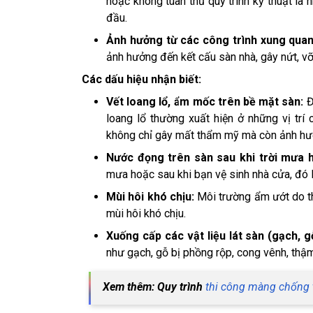
hoặc không tuân thủ quy trình kỹ thuật là
đầu.
Ảnh hưởng từ các công trình xung quan
ảnh hưởng đến kết cấu sàn nhà, gây nứt, vỡ
Các dấu hiệu nhận biết:
Vết loang lổ, ẩm mốc trên bề mặt sàn:
Đ
loang lổ thường xuất hiện ở những vị tr
không chỉ gây mất thẩm mỹ mà còn ảnh hưở
Nước đọng trên sàn sau khi trời mưa 
mưa hoặc sau khi bạn vệ sinh nhà cửa, đó l
Mùi hôi khó chịu:
Môi trường ẩm ướt do th
mùi hôi khó chịu.
Xuống cấp các vật liệu lát sàn (gạch, gỗ
như gạch, gỗ bị phồng rộp, cong vênh, thậm
Xem thêm: Quy trình
thi công màng chống 