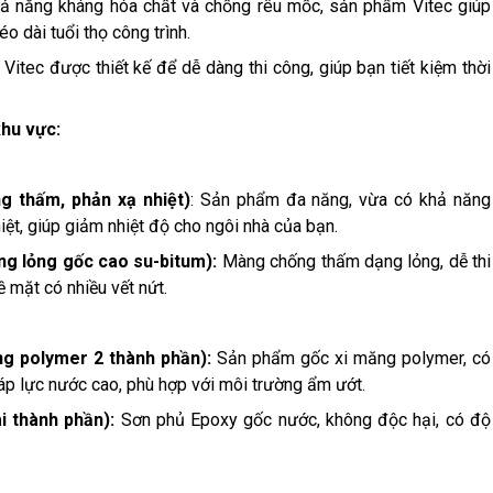
hả năng kháng hóa chất và chống rêu mốc, sản phẩm Vitec giúp
o dài tuổi thọ công trình.
itec được thiết kế để dễ dàng thi công, giúp bạn tiết kiệm thời
khu vực:
g thấm, phản xạ nhiệt)
: Sản phẩm đa năng, vừa có khả năng
ệt, giúp giảm nhiệt độ cho ngôi nhà của bạn.
g lỏng gốc cao su-bitum):
Màng chống thấm dạng lỏng, dễ thi
ề mặt có nhiều vết nứt.
g polymer 2 thành phần):
Sản phẩm gốc xi măng polymer, có
áp lực nước cao, phù hợp với môi trường ẩm ướt.
i thành phần):
Sơn phủ Epoxy gốc nước, không độc hại, có độ