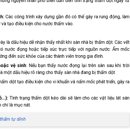
 những nguyên nhân phổ biến dẫn đến tình trạng thấm dột ngay từ
h:
Các công trình xây dựng gần đó có thể gây ra rung động, làm
 và tạo điều kiện cho nước thấm vào.
ây là dấu hiệu dễ nhận thấy nhất khi sàn nhà bị thấm dột. Các vết
í có nước đọng hoặc tiếp xúc trực tiếp với nguồn nước. Ẩm mốc
ng đến sức khỏe của các thành viên trong gia đình.
hoặc vệ sinh
: Nếu bạn thấy nước đọng lại trên sàn sau khi trời
à một dấu hiệu rõ ràng cho thấy sàn nhà đang bị thấm dột.
ấm dột tạo điều kiện cho vi khuẩn và nấm mốc phát triển, gây ra
...):
Tình trạng thấm dột kéo dài sẽ làm cho các vật liệu lát sàn
 chí là mục nát.
thấm tự dính