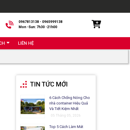
0967813138 - 0965999138
Mon -Sun: 7h30 -21h00
CH
LIÊN HỆ
TIN TỨC MỚI
6 Cách Chống Nóng Cho
nhà container Hiệu Quả
Và Tiết Kiệm Nhất
05 Tháng 05, 2026
Top 5 Cách Làm Mát