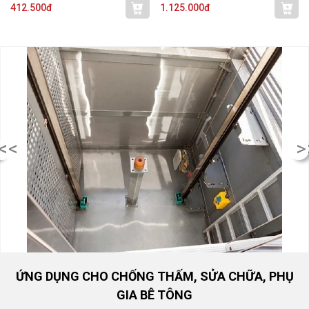
412.500đ
1.125.000đ
<<
>
ỨNG DỤNG CHO CHỐNG THẤM, SỬA CHỮA, PHỤ
GIA BÊ TÔNG