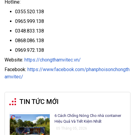
Hotline:
0355.520.138
0965.999.138
0348.833.138
0868.086.138
0969.972.138
Website:
https://chongthamvitec.vn/
Facebook:
https://www.facebook.com/phanphoisonchongth
amvitec/
TIN TỨC MỚI
6 Cách Chống Nóng Cho nhà container
Hiệu Quả Và Tiết Kiệm Nhất
05 Tháng 05, 2026