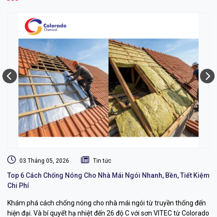
03 Tháng 05, 2026
Tin tức
Top 6 Cách Chống Nóng Cho Nhà Mái Ngói Nhanh, Bền, Tiết Kiệm
Dị
Chi Phí
L
Khám phá cách chống nóng cho nhà mái ngói từ truyền thống đến
Dị
hiện đại. Và bí quyết hạ nhiệt đến 26 độ C với sơn VITEC từ Colorado
dụ