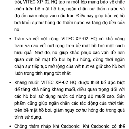
trội, VITEC XP-02 HQ tạo ra một lớp màng bảo vệ chắc
chắn trên bề mặt hồ bơi, ngăn chặn sự thấm nước và
độ ẩm xâm nhập vào cấu trúc. Điều này giúp bảo vệ hồ
bơi khỏi sự hư hỏng do thấm nước và tăng độ bền của
nó.
Trám vá vết nứt rộng: VITEC XP-02 HQ có khả năng
trám vá các vết nứt rộng trên bề mặt hồ bơi một cách
hiệu quả. Nhờ đó, nó giúp khắc phục các vấn đề liên
quan đến bề mặt hồ bơi bị hư hỏng, đồng thời ngăn
chặn sự tiếp tục mở rộng của vết nứt và giữ cho hồ bơi
luôn trong tình trạng tốt nhất.
Kháng muối: VITEC XP-02 HQ được thiết kế đặc biệt
để tăng khả năng kháng muối, điều quan trọng đối với
các hồ bơi sử dụng nước có nồng độ muối cao. Sản
phẩm cũng giúp ngăn chặn các tác động của thời tiết
trên bề mặt hồ bơi, giảm nguy cơ hư hỏng do trong quá
trình sử dụng.
Chống thâm nhập khí Cacbonic: Khí Cacbonic có thể