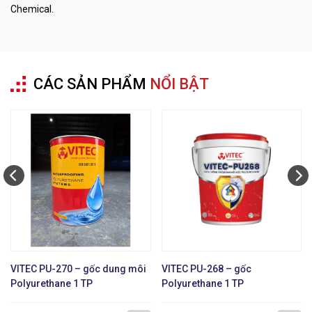
Chemical.
bỉ
CÁC SẢN PHẨM
NỔI BẬT
VITEC PU-270 – gốc dung môi
VITEC PU-268 – gốc
Polyurethane 1 TP
Polyurethane 1 TP