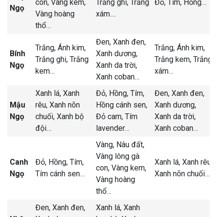
con,
Vàng kem,
Trắng ghi,
Trắng
Đỏ,
Tím,
Hồng
…
Ngọ
Vàng hoàng
xám.
…
thổ
…
Đen,
Xanh đen,
Trắng,
Ánh kim,
Trắng,
Ánh kim,
Bính
Xanh dương,
Trắng ghi,
Trắng
Trắng kem,
Trắng
Ngọ
Xanh da trời,
kem
…
xám
…
Xanh coban
…
Xanh lá,
Xanh
Đỏ,
Hồng,
Tím,
Đen,
Xanh đen,
Mậu
rêu,
Xanh nõn
Hồng cánh sen,
Xanh dương,
Ngọ
chuối,
Xanh bộ
Đỏ cam,
Tím
Xanh da trời,
đội
…
lavender
…
Xanh coban
…
Vàng,
Nâu đất,
Vàng lông gà
Canh
Đỏ,
Hồng,
Tím,
Xanh lá,
Xanh rêu,
con,
Vàng kem,
Ngọ
Tím cánh sen
…
Xanh nõn chuối
…
Vàng hoàng
thổ
…
Đen,
Xanh đen,
Xanh lá,
Xanh