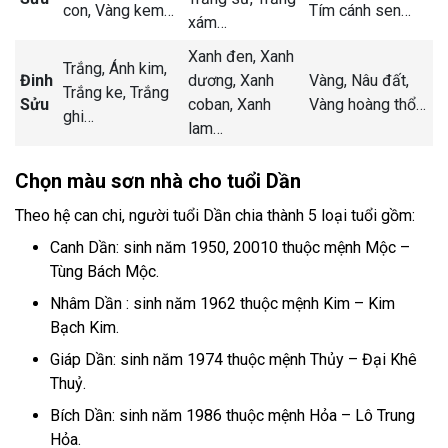
con, Vàng kem…
Tím cánh sen…
xám…
Xanh đen, Xanh
Trắng, Ánh kim,
Đinh
dương, Xanh
Vàng, Nâu đất,
Trắng ke, Trắng
Sửu
coban, Xanh
Vàng hoàng thổ…
ghi…
lam…
Chọn màu sơn nhà cho tuổi Dần
Theo hệ can chi, người tuổi Dần chia thành 5 loại tuổi gồm:
Canh Dần: sinh năm 1950, 20010 thuộc mệnh Mộc –
Tùng Bách Mộc.
Nhâm Dần : sinh năm 1962 thuộc mệnh Kim – Kim
Bạch Kim.
Giáp Dần: sinh năm 1974 thuộc mệnh Thủy – Đại Khê
Thuỷ.
Bích Dần: sinh năm 1986 thuộc mệnh Hỏa – Lô Trung
Hỏa.