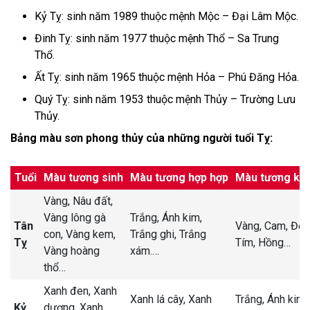
Kỷ Tỵ: sinh năm 1989 thuộc mệnh Mộc – Đại Lâm Mộc.
Đinh Tỵ: sinh năm 1977 thuộc mệnh Thổ – Sa Trung
Thổ.
Ất Tỵ: sinh năm 1965 thuộc mệnh Hỏa – Phú Đăng Hỏa.
Quý Tỵ: sinh năm 1953 thuộc mệnh Thủy – Trường Lưu
Thủy.
Bảng màu sơn phong thủy của những người tuổi Tỵ:
Tuổi
Màu tương sinh
Màu tương hợp hợp
Màu tương kh
Vàng,
Nâu đất,
Vàng lông gà
Trắng,
Ánh kim,
Tân
Vàng,
Cam,
Đỏ,
con,
Vàng kem,
Trắng ghi,
Trắng
Tỵ
Tím,
Hồng
…
Vàng hoàng
xám.
…
thổ
…
Xanh đen,
Xanh
Xanh lá cây,
Xanh
Trắng,
Ánh kim,
Kỷ
dương,
Xanh