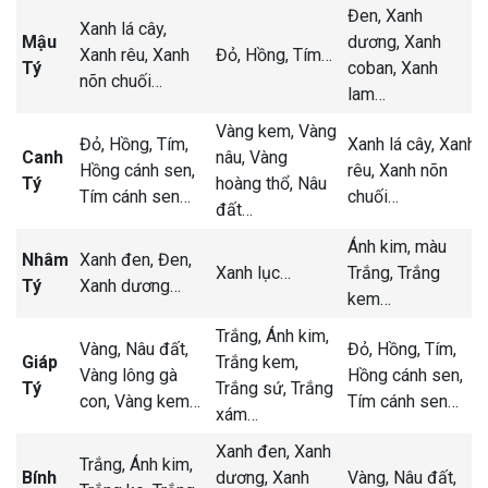
Đen,
Xanh
Xanh lá cây,
Mậu
dương, Xanh
Xanh rêu,
Xanh
Đỏ,
Hồng,
Tím
…
Tý
coban, Xanh
nõn chuối
…
lam
…
Vàng kem,
Vàng
Đỏ,
Hồng,
Tím,
Xanh lá cây,
Xanh
Canh
nâu,
Vàng
Hồng cánh sen,
rêu,
Xanh nõn
Tý
hoàng thổ,
Nâu
Tím cánh sen
…
chuối
…
đất
…
Ánh kim, màu
Nhâm
Xanh đen,
Đen,
Xanh lục
…
Trắng,
Trắng
Tý
Xanh dương
…
kem
…
Trắng,
Ánh kim,
Vàng,
Nâu đất,
Đỏ,
Hồng,
Tím,
Giáp
Trắng kem,
Vàng lông gà
Hồng cánh sen,
Tý
Trắng sứ,
Trắng
con,
Vàng kem
…
Tím cánh sen
…
xám
…
Xanh đen,
Xanh
Trắng,
Ánh kim,
Bính
dương,
Xanh
Vàng,
Nâu đất,