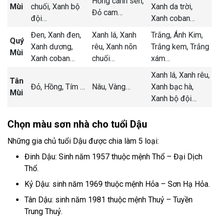
Hồng cánh sen,
Mùi
chuối,
Xanh bộ
Xanh da trời,
Đỏ cam
…
đội
…
Xanh coban
…
Đen,
Xanh đen,
Xanh lá,
Xanh
Trắng,
Ánh Kim,
Quý
Xanh dương,
rêu,
Xanh nõn
Trắng kem,
Trắng
Mùi
Xanh coban
…
chuối
…
xám
…
Xanh lá,
Xanh rêu,
Tân
Đỏ,
Hồng,
Tím
…
Nâu,
Vàng
…
Xanh bạc hà,
Mùi
Xanh bộ đội
…
Chọn màu sơn nhà cho tuổi Dậu
Những gia chủ tuổi Dậu được chia làm 5 loại:
Đinh Dậu: Sinh năm 1957 thuộc mệnh Thổ – Đại Dịch
Thổ.
Kỷ Dậu: sinh năm 1969 thuộc mệnh Hỏa – Sơn Hạ Hỏa.
Tân Dậu: sinh năm 1981 thuộc mệnh Thuỷ – Tuyền
Trung Thuỷ.