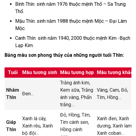
Bính Thìn: sinh năm 1976 thuộc mệnh Thổ – Sa Trung
Thổ.
Mậu Thìn: sinh năm 1988 thuộc mệnh Mộc – Đại Lâm
Mộc.
Canh Thìn: sinh năm 1940, 2000 thuộc mệnh Kim -Bạch
Lạp Kim.
Bảng màu sơn phong thủy của những người tuổi Thìn:
Tuổi
Màu tương sinh
Màu tương hợp
Màu tương khắc
Trắng ánh kim,
Nhâm
Kem sữa,
Trắng
Vàng,
Cam,
Đỏ,
Đen
…
Thìn
ánh vàng,
Phấn
Tím,
Hồng
…
trắng.
…
Đỏ,
Hồng,
Tím,
Xanh lá cây,
Xanh đen,
Xanh
Giáp
Tím cánh sen,
Xanh rêu,
Xanh
dương,
Xanh lam,
Thìn
Hồng cánh
bộ đội
…
Xanh coban
…