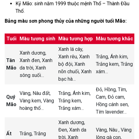
Kỷ Mão: sinh năm 1999 thuộc mệnh Thổ – Thành Đầu
Thổ.
Bảng màu sơn phong thủy của những người tuổi Mão:
Tuổi
Màu tương sinh
Màu tương hợp
Màu tương khắc
Xanh lá cây,
Xanh dương,
Xanh rêu,
Xanh
Trắng,
Ánh kim,
Tân
Xanh đen,
Xanh
bộ đội,
Xanh
Trắng kem,
Trắng
Mão
da trời,
Xanh
nõn chuối,
Xanh
xám
…
sông suối
…
bạc hà
…
Đỏ,
Hồng,
Tím,
Vàng,
Nâu đất,
Trắng,
Ánh kim,
Quý
Cam,
Đỏ cam,
Vàng kem,
Vàng
Trắng kem,
Mão
Hồng cánh sen,
hoàng thổ
…
Trắng xám
…
Tím lavender
…
Xanh dương,
Đen,
Xanh da
Vàng,
Nâu ,
Vàng
Ất
Trắng,
Trắng
trời,
Xanh
lông gà con,