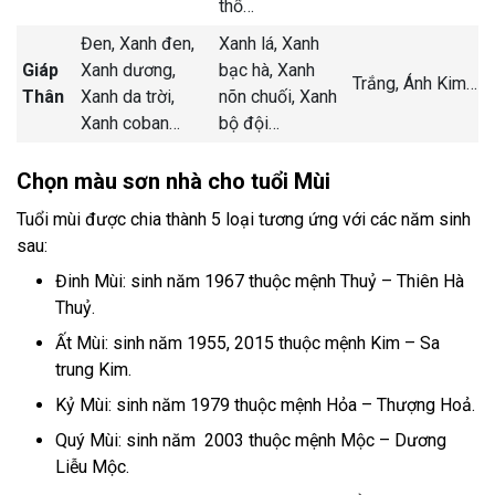
thổ
…
Đen,
Xanh đen,
Xanh lá,
Xanh
Giáp
Xanh dương,
bạc hà,
Xanh
Trắng,
Ánh Kim
…
Thân
Xanh da trời,
nõn chuối,
Xanh
Xanh coban
…
bộ đội
…
Chọn màu sơn nhà cho tuổi Mùi
Tuổi mùi được chia thành 5 loại tương ứng với các năm sinh
sau:
Đinh Mùi: sinh năm 1967 thuộc mệnh Thuỷ – Thiên Hà
Thuỷ.
Ất Mùi: sinh năm 1955, 2015 thuộc mệnh Kim – Sa
trung Kim.
Kỷ Mùi: sinh năm 1979 thuộc mệnh Hỏa – Thượng Hoả.
Quý Mùi: sinh năm 2003 thuộc mệnh Mộc – Dương
Liễu Mộc.