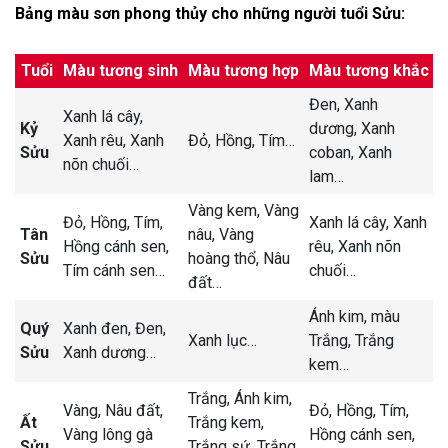
Bảng màu sơn phong thủy cho những người tuổi Sửu:
Tuổi
Màu tương sinh
Màu tương hợp
Màu tương khắc
Đen, Xanh
Xanh lá cây,
Kỷ
dương, Xanh
Xanh rêu, Xanh
Đỏ, Hồng, Tím…
Sửu
coban, Xanh
nõn chuối…
lam…
Vàng kem, Vàng
Đỏ, Hồng, Tím,
Xanh lá cây, Xanh
Tân
nâu, Vàng
Hồng cánh sen,
rêu, Xanh nõn
Sửu
hoàng thổ, Nâu
Tím cánh sen…
chuối…
đất…
Ánh kim, màu
Quý
Xanh đen, Đen,
Xanh lục…
Trắng, Trắng
Sửu
Xanh dương…
kem…
Trắng, Ánh kim,
Vàng, Nâu đất,
Đỏ, Hồng, Tím,
Ất
Trắng kem,
Vàng lông gà
Hồng cánh sen,
Sửu
Trắng sứ, Trắng