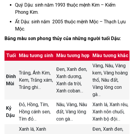
Quý Dậu: sinh năm 1993 thuộc mệnh Kim – Kiếm
Phong Kim.
Ất Dậu: sinh năm 2005 thuộc mệnh Mộc – Thạch Lựu
Mộc.
Bảng màu sơn phong thủy của những người tuổi Dậu:
Tuổi
Màu tương sinh
Màu tương hợp
Màu tương khắc
Vàng,
Nâu,
Vàng
Đen,
Xanh đen,
Trắng,
Ánh Kim,
kem,
Vàng hoàng
Đinh
Xanh dương,
Kem,
Trắng xám,
thổ,
Nâu đất,
Mùi
Xanh da trời,
Trắng ghi
…
Vàng lông con
Xanh coban
…
gà
…
Đỏ,
Hồng,
Tím,
Nâu,
Vàng,
Nâu
Xanh lá,
Xanh rêu,
Kỷ
Hồng cánh sen,
đất,
Vàng lông
Xanh nõn chuối,
Dậu
Tím đỏ
…
con gà
…
Xanh bộ đội
…
Xanh lá,
Xanh
Đen,
Xanh đen,