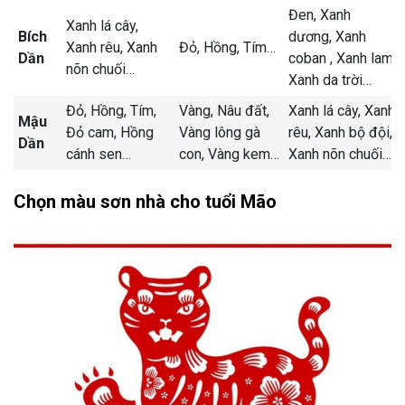
Đen,
Xanh
Xanh lá cây,
Bích
dương,
Xanh
Xanh rêu,
Xanh
Đỏ,
Hồng,
Tím
…
Dần
coban ,
Xanh lam,
nõn chuối
…
Xanh da trời
…
Đỏ,
Hồng,
Tím,
Vàng,
Nâu đất,
Xanh lá cây,
Xanh
Mậu
Đỏ cam,
Hồng
Vàng lông gà
rêu,
Xanh bộ đội,
Dần
cánh sen
…
con,
Vàng kem
…
Xanh nõn chuối
…
Chọn màu sơn nhà cho tuổi Mão