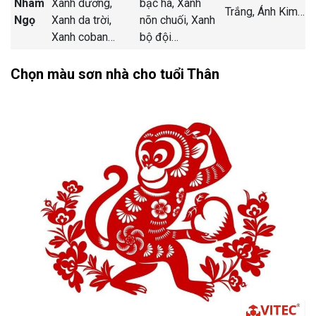
Nhâm
Xanh dương,
bạc hà,
Xanh
Trắng,
Ánh Kim
…
Ngọ
Xanh da trời,
nõn chuối,
Xanh
Xanh coban
…
bộ đội
…
Chọn màu sơn nhà cho tuổi Thân