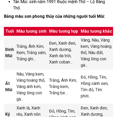
Tân Mùi: sinh năm 1991 thuộc mệnh Thổ – Lộ Bàng
Thổ.
Bảng màu sơn phong thủy của những người tuổi Mùi:
Tuổi
Màu tương sinh
Màu tương hợp
Màu tương khắc
Vàng,
Nâu,
Vàng
Đen,
Xanh đen,
Trắng,
Ánh Kim,
kem,
Vàng hoàng
Đinh
Xanh dương,
Kem,
Trắng xám,
thổ,
Nâu đất,
Mùi
Xanh da trời,
Trắng ghi
…
Vàng lông con
Xanh coban
…
gà
…
Nâu,
Vàng kem,
Đỏ,
Hồng,
Tím,
Vàng hoàng thổ,
Trắng,
Ánh Kim,
Át
Hồng cánh sen,
Vàng ánh kim,
Trắng kem,
Mùi
Tím đỏ,
Tím
Vàng lông con
Trắng be
…
phới
…
gà
…
Xanh lá,
Xanh
Đen,
Xanh đen,
Đỏ,
Hồng,
Tím,
Kỷ
rêu,
Xanh nõn
Xanh dương,