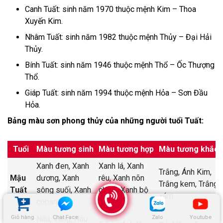
Canh Tuất: sinh năm 1970 thuộc mệnh Kim – Thoa
Xuyến Kim.
Nhâm Tuất: sinh năm 1982 thuộc mệnh Thủy – Đại Hải
Thủy.
Bính Tuất: sinh năm 1946 thuộc mệnh Thổ – Ốc Thượng
Thổ.
Giáp Tuất: sinh năm 1994 thuộc mệnh Hỏa – Sơn Đầu
Hỏa.
Bảng màu sơn phong thủy của những người tuổi Tuất:
Tuổi
Màu tương sinh
Màu tương hợp
Màu tương khắc
Xanh đen,
Xanh
Xanh lá,
Xanh
Trắng,
Ánh Kim,
Mậu
dương,
Xanh
rêu,
Xanh nõn
Trắng kem,
Trắng
Tuất
sông suối,
Xanh
chuối,
Xanh bộ
xám
…
coban
…
đội
…
Giỏ hàng
Chat Face
Zalo
Youtube
Nâu,
Vàng,
Nâu