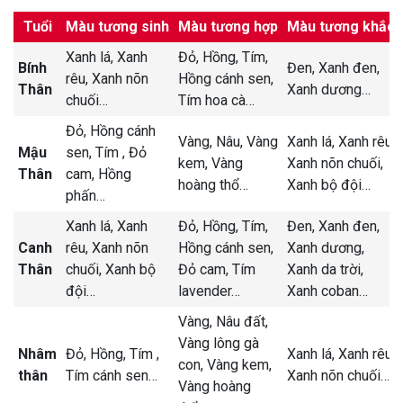
Tuổi
Màu tương sinh
Màu tương hợp
Màu tương khắc
Xanh lá,
Xanh
Đỏ,
Hồng,
Tím,
Bính
Đen,
Xanh đen,
rêu,
Xanh nõn
Hồng cánh sen,
Thân
Xanh dương
…
chuối
…
Tím hoa cà
…
Đỏ,
Hồng cánh
Vàng,
Nâu,
Vàng
Xanh lá,
Xanh rêu,
Mậu
sen,
Tím ,
Đỏ
kem,
Vàng
Xanh nõn chuối,
Thân
cam,
Hồng
hoàng thổ
…
Xanh bộ đội
…
phấn
…
Xanh lá,
Xanh
Đỏ,
Hồng,
Tím,
Đen,
Xanh đen,
Canh
rêu,
Xanh nõn
Hồng cánh sen,
Xanh dương,
Thân
chuối,
Xanh bộ
Đỏ cam,
Tím
Xanh da trời,
đội
…
lavender
…
Xanh coban
…
Vàng,
Nâu đất,
Vàng lông gà
Nhâm
Đỏ,
Hồng,
Tím ,
Xanh lá,
Xanh rêu,
con,
Vàng kem,
thân
Tím cánh sen
…
Xanh nõn chuối
…
Vàng hoàng