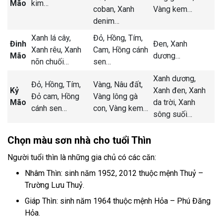
Mão
kim
…
coban,
Xanh
Vàng kem
…
denim
…
Xanh lá cây,
Đỏ,
Hồng,
Tím,
Đinh
Đen,
Xanh
Xanh rêu,
Xanh
Cam,
Hồng cánh
Mão
dương
…
nõn chuối
…
sen
…
Xanh dương,
Đỏ,
Hồng,
Tím,
Vàng,
Nâu đất,
Kỷ
Xanh đen,
Xanh
Đỏ cam,
Hồng
Vàng lông gà
Mão
da trời,
Xanh
cánh sen
…
con,
Vàng kem
…
sông suối
…
Chọn màu sơn nhà cho tuổi Thìn
Người tuổi thìn là những gia chủ có các căn:
Nhâm Thìn: sinh năm 1952, 2012 thuộc mệnh Thuỷ –
Trường Lưu Thuỷ.
Giáp Thìn: sinh năm 1964 thuộc mệnh Hỏa – Phú Đăng
Hỏa.