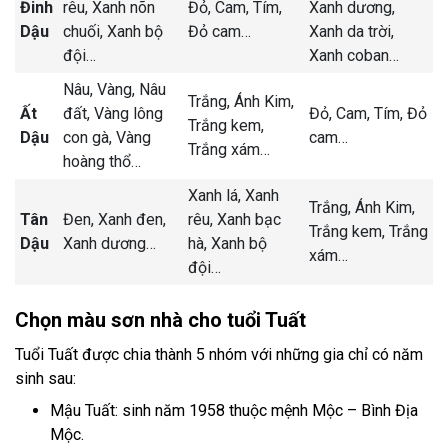
Đinh
rêu,
Xanh nõn
Đỏ,
Cam,
Tím,
Xanh dương,
Dậu
chuối,
Xanh bộ
Đỏ cam
…
Xanh da trời,
đội
…
Xanh coban
…
Nâu,
Vàng,
Nâu
Trắng,
Ánh Kim,
Ất
đất,
Vàng lông
Đỏ,
Cam,
Tím,
Đỏ
Trắng kem,
Dậu
con gà,
Vàng
cam
…
Trắng xám
…
hoàng thổ
…
Xanh lá,
Xanh
Trắng,
Ánh Kim,
Tân
Đen,
Xanh đen,
rêu,
Xanh bạc
Trắng kem,
Trắng
Dậu
Xanh dương
…
hà,
Xanh bộ
xám
…
đội
…
Chọn màu sơn nhà cho tuổi Tuất
Tuổi Tuất được chia thành 5 nhóm với những gia chỉ có năm
sinh sau:
Mậu Tuất: sinh năm 1958 thuộc mệnh Mộc – Bình Địa
Mộc.