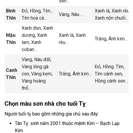
sen
…
Bính
Đỏ,
Hồng,
Tím ,
Xanh lá,
Xanh rêu,
Vàng,
Nâu
…
Thìn
Tím hoa cà
…
Xanh nõn chuối
…
Xanh đen,
Xanh
Mậu
dương,
Xanh
Xanh lá,
Xanh
Trắng,
Ánh kim
…
Thìn
lam,
Xanh
rêu
…
coban
…
Vàng,
Nâu đất,
Vàng lông gà
Đỏ,
Hồng.
Tím,
Canh
con,
Vàng kem,
Trắng,
Ánh kim
…
Tím cánh sen,
Thìn
Vàng hoàng
H
ồng cánh sen
…
thổ
…
Chọn màu sơn nhà cho tuổi Tỵ
Người tuổi tỵ bao gồm những gia chủ sau đây:
Tân Tỵ: sinh năm 2001 thuộc mệnh Kim – Bạch Lạp
Kim