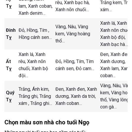
rêu,
Xanh bạc hà,
Trắng kem,
Trắ
Tỵ
lam,
Xanh coban,
Xanh nõn chuối
…
xám
…
Xanh denim
…
Xanh lá,
Xanh rê
Vàng,
Nâu,
Vàng
Đinh
Đỏ,
Hồng,
Tím ,
Xanh nõn chuối,
kem,
Vàng hoàng
Tỵ
Hồng cánh sen
…
Xanh bộ đội,
thổ
…
Xanh bạc hà
…
Xanh lá,
Xanh
Đen,
Xanh đen,
Ất
rêu,
Xanh nõn
Đỏ,
Hồng,
Tím,
Tím
Xanh dương,
Tỵ
chuối,
Xanh bộ
cánh sen,
Đỏ cam
…
Xanh lam,
Xanh
đội
…
coban
…
Vàng,
Nâu,
Vàn
Trắng,
Ánh kim,
Đen,
Xanh đen,
Xanh
Quý
kem,
Vàng hoà
Trắng ghi,
Trắng
dương,
Xanh da trời,
Tỵ
thổ,
Vàng lông
xám ,
Trắng ghi
…
Xanh coban
…
con gà
…
Chọn màu sơn nhà cho tuổi Ngọ