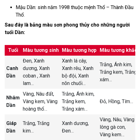
Mậu Dần: sinh năm 1998 thuộc mệnh Thổ – Thành Đầu
Thổ.
Sau đây là bảng màu sơn phong thủy cho những người
tuổi Dần:
Tuổi
Màu tương sinh
Màu tương hợp
Màu tương khắc
Đen,
Xanh
Xanh lá cây,
Trắng,
Ánh kim,
Canh
dương,
Xanh
Xanh rêu,
Xanh
Trắng kem,
Trắng
Dần
coban ,
Xanh
bộ đội,
Xanh
xám
…
lam
…
nõn chuối
…
Vàng,
Nâu đất,
Trắng,
Ánh kim,
Nhâm
Vàng kem,
Vàng
Trắng kem,
Đỏ,
Hồng,
Tím
…
Dần
hoàng thổ
…
Trắng xám
…
Vàng,
Nâu,
Vàng
Giáp
Trắng,
Trắng
Xanh dương,
lông gà con,
Dần
kim
…
Đen
…
Vàng kem
…