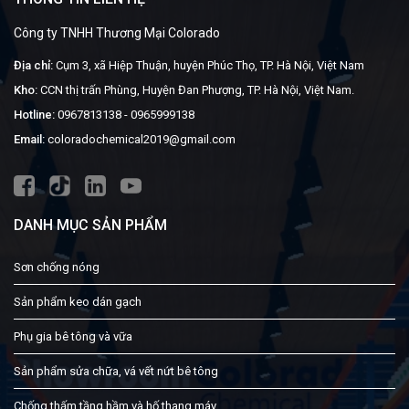
Công ty TNHH Thương Mại Colorado
Địa chỉ:
Cụm 3, xã Hiệp Thuận, huyện Phúc Thọ, TP. Hà Nội, Việt Nam
Kho:
CCN thị trấn Phùng, Huyện Đan Phượng, TP. Hà Nội, Việt Nam.
Hotline:
0967813138
-
0965999138
Email:
coloradochemical2019@gmail.com
DANH MỤC SẢN PHẨM
Sơn chống nóng
Sản phẩm keo dán gạch
Phụ gia bê tông và vữa
Sản phẩm sửa chữa, vá vết nứt bê tông
Chống thấm tầng hầm và hố thang máy