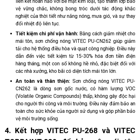
liên kết hoàn hảo với bề mặt kim loại, tạo thành lớp bảo
vệ vững chắc, không bong tróc dưới tác động khắc
nghiệt của thời tiết như nắng nóng, mưa gió, và sự thay
đổi nhiệt độ liên tục.
Tiết kiệm chi phí vận hành:
Bằng cách giảm nhiệt cho
mái tôn, sơn chống nóng VITEC PU-CN262 giúp giảm
tải cho hệ thống điều hòa và quạt công nghiệp. Điều này
dẫn đến việc tiết kiệm từ 15-30% hóa đơn tiền điện
hàng tháng, một con số không hề nhỏ, đặc biệt đối với
các nhà xưởng, kho bãi có diện tích mái tôn lớn.
An toàn và thân thiện:
Sơn chống nóng VITEC PU-
CN262 là dòng sơn gốc nước, có hàm lượng VOC
(Volatile Organic Compounds) thấp, không gây độc hại
cho người thi công và môi trường. Điều này đảm bảo an
toàn cho sức khỏe của người sử dụng và góp phần bảo
vệ môi trường sống.
4. Kết hợp VITEC PU-268 và VITEC