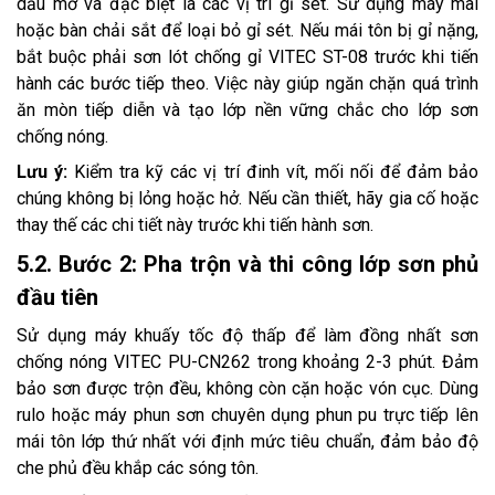
dầu mỡ và đặc biệt là các vị trí gỉ sét. Sử dụng máy mài
hoặc bàn chải sắt để loại bỏ gỉ sét. Nếu mái tôn bị gỉ nặng,
bắt buộc phải sơn lót chống gỉ VITEC ST-08 trước khi tiến
hành các bước tiếp theo. Việc này giúp ngăn chặn quá trình
ăn mòn tiếp diễn và tạo lớp nền vững chắc cho lớp sơn
chống nóng.
Lưu ý:
Kiểm tra kỹ các vị trí đinh vít, mối nối để đảm bảo
chúng không bị lỏng hoặc hở. Nếu cần thiết, hãy gia cố hoặc
thay thế các chi tiết này trước khi tiến hành sơn.
5.2. Bước 2: Pha trộn và thi công lớp sơn phủ
đầu tiên
Sử dụng máy khuấy tốc độ thấp để làm đồng nhất sơn
chống nóng VITEC PU-CN262 trong khoảng 2-3 phút. Đảm
bảo sơn được trộn đều, không còn cặn hoặc vón cục. Dùng
rulo hoặc máy phun sơn chuyên dụng phun pu trực tiếp lên
mái tôn lớp thứ nhất với định mức tiêu chuẩn, đảm bảo độ
che phủ đều khắp các sóng tôn.