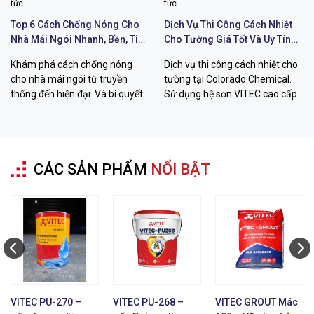
tức
tức
Top 6 Cách Chống Nóng Cho
Dịch Vụ Thi Công Cách Nhiệt
Nhà Mái Ngói Nhanh, Bền, Tiết
Cho Tường Giá Tốt Và Uy Tín
Kiệm Chi Phí
Chất Lượng
Khám phá cách chống nóng
Dịch vụ thi công cách nhiệt cho
cho nhà mái ngói từ truyền
tường tại Colorado Chemical.
thống đến hiện đại. Và bí quyết
Sử dụng hệ sơn VITEC cao cấp
hạ nhiệt đến 26 độ C với sơn
giúp giảm 12-26 độ C, chống
VITEC từ Colorado Chemical.
thấm bền bỉ. Liên hệ ngay!
CÁC SẢN PHẨM
NỔI BẬT
VITEC PU-270 –
VITEC PU-268 –
VITEC GROUT Mác