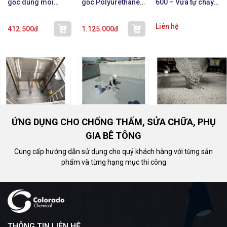
gốc dung môi
gốc Polyurethane 1
600 – Vữa tự chảy
Polyurethane 1 TP
TP
không co ngót
Liên hệ
412.500đ
1.125.000đ
ỨNG DỤNG CHO CHỐNG THẤM, SỬA CHỮA, PHỤ
GIA BÊ TÔNG
Cung cấp hướng dẫn sử dụng cho quý khách hàng với từng sản
phẩm và từng hạng mục thi công
THÔNG TIN LIÊN HỆ