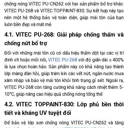
chống nóng VITEC PU-CN262 với hai sản phẩm bổ trợ khác:
VITEC PU-268 và VITEC TOPPAINT-830. Sự kết hợp này tạo
nên một hệ thống bảo vệ toàn diện, giúp mái tôn của bạn
luôn bền đẹp và mát mẻ.
4.1. VITEC PU-268: Giải pháp chống thấm và
chống nứt bổ trợ
Đối với những mái tôn cũ có dấu hiệu thấm dột tại các vị trí
đinh vít hoặc mối nối,
VITEC PU-268
với độ giãn dài ≥ 400%
là lựa chọn hoàn hảo. Sản phẩm này có khả năng tạo thành
lớp màng đàn hồi, giúp trám kín các vết nứt, ngăn nước mưa
xâm nhập và bảo vệ mái tôn khỏi tình trạng gỉ sét. Ngoài ra,
VITEC PU-268 còn tăng cường khả năng cách nhiệt thêm 5-
10°C, giúp nâng cao hiệu quả chống nóng tổng thể.
4.2. VITEC TOPPAINT-830: Lớp phủ bền thời
tiết và kháng UV tuyệt đối
Để bảo vệ lớp sơn chống nóng VITEC PU-CN262 và tăng