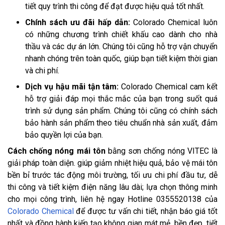
tiết quy trình thi công để đạt được hiệu quả tốt nhất.
Chính sách ưu đãi hấp dẫn:
Colorado Chemical luôn
có những chương trình chiết khấu cao dành cho nhà
thầu và các dự án lớn. Chúng tôi cũng hỗ trợ vận chuyển
nhanh chóng trên toàn quốc, giúp bạn tiết kiệm thời gian
và chi phí.
Dịch vụ hậu mãi tận tâm:
Colorado Chemical cam kết
hỗ trợ giải đáp mọi thắc mắc của bạn trong suốt quá
trình sử dụng sản phẩm. Chúng tôi cũng có chính sách
bảo hành sản phẩm theo tiêu chuẩn nhà sản xuất, đảm
bảo quyền lợi của bạn.
Cách chống nóng mái tôn
bằng sơn chống nóng VITEC là
giải pháp toàn diện. giúp giảm nhiệt hiệu quả, bảo vệ mái tôn
bền bỉ trước tác động môi trường, tối ưu chi phí đầu tư, dễ
thi công và tiết kiệm điện năng lâu dài; lựa chọn thông minh
cho mọi công trình, liên hệ ngay Hotline 0355520138 của
Colorado Chemical
để được tư vấn chi tiết, nhận báo giá tốt
nhất và đồng hành kiến tạo không gian mát mẻ, bền đẹp, tiết