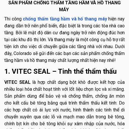
SẢN PHẨM CHỐNG THẤM TẦNG HẦM VÀ HỒ THANG
MÁY
Thi công
chống thấm tầng hầm và hố thang máy
hiện nay
đang dần trở nên phổ biến, đặc biệt là trong các tòa nhà cao
tầng. Bởi lẽ mật độ dân cư đang ngày trở nên động đúc hơn
tại các khu đô thị lớn. Và thang máy là một công cụ hỗ trợ rất
tiện ích cho việc di chuyển giữa các tầng nhà với nhau. Dưới
đây, Colorado sẽ gửi đến các bạn các sản phẩm chống thấm
tầng hầm và hồ thang máy chất lượng nhất hiện nay nhé!
1. VITEC SEAL – Tinh thể thẩm thấu
VITEC SEAL
là hợp chất dạng bột khô được kết hợp của
nhiều loại hóa chất hoạt tính với lốt liệu chọn lọc và xi măng.
Sản phẩm dùng để bảo vệ và chống thấm, chống ăn mòn
cho kết cấu bê tông bằng quá trình thẩm thấu kết tinh: Do
các hợp chất có ái lực với nước, hình thành các tinh thể di
chuyển xuyên qua các lỗ và mạch mao dẫn trong bê tông,
chính bịt kín cho bê tông khỏi sự xâm nhập của nước, hóa