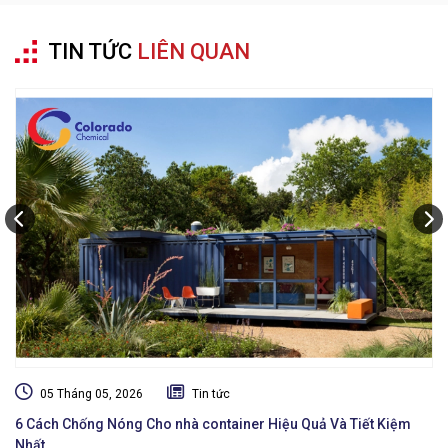
TIN TỨC
LIÊN QUAN
05 Tháng 05, 2026
Tin tức
6 Cách Chống Nóng Cho nhà container Hiệu Quả Và Tiết Kiệm
To
Nhất
Tố