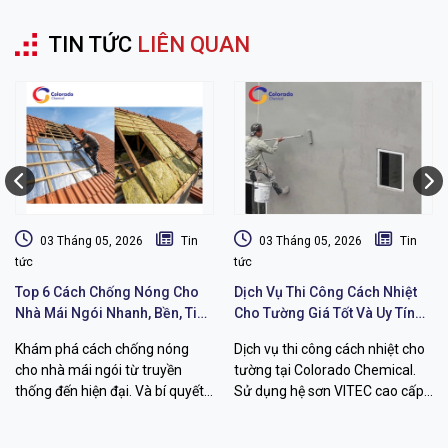
TIN TỨC
LIÊN QUAN
03 Tháng 05, 2026
Tin
03 Tháng 05, 2026
Tin
tức
tức
Top 6 Cách Chống Nóng Cho
Dịch Vụ Thi Công Cách Nhiệt
Nhà Mái Ngói Nhanh, Bền, Tiết
Cho Tường Giá Tốt Và Uy Tín
Kiệm Chi Phí
Chất Lượng
Khám phá cách chống nóng
Dịch vụ thi công cách nhiệt cho
cho nhà mái ngói từ truyền
tường tại Colorado Chemical.
thống đến hiện đại. Và bí quyết
Sử dụng hệ sơn VITEC cao cấp
hạ nhiệt đến 26 độ C với sơn
giúp giảm 12-26 độ C, chống
VITEC từ Colorado Chemical.
thấm bền bỉ. Liên hệ ngay!