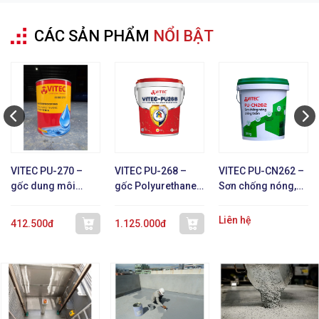
CÁC SẢN PHẨM
NỔI BẬT
VITEC PU-270 –
VITEC PU-268 –
VITEC PU-CN262 –
gốc dung môi
gốc Polyurethane 1
Sơn chống nóng,
Polyurethane 1 TP
TP
chống thấm, phản
xạ nhiệt
Liên hệ
412.500đ
1.125.000đ