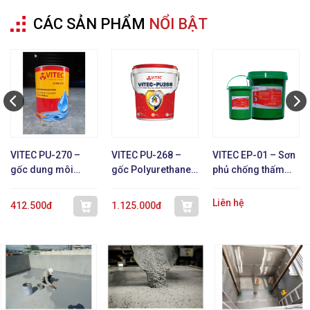
CÁC SẢN PHẨM
NỔI BẬT
VITEC PU-270 –
VITEC PU-268 –
VITEC EP-01 – Sơn
gốc dung môi
gốc Polyurethane 1
phủ chống thấm
Polyurethane 1 TP
TP
epoxy gốc nước
Liên hệ
412.500đ
1.125.000đ