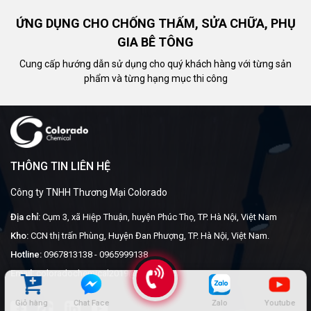
ỨNG DỤNG CHO CHỐNG THẤM, SỬA CHỮA, PHỤ
GIA BÊ TÔNG
Cung cấp hướng dẫn sử dụng cho quý khách hàng với từng sản
phẩm và từng hạng mục thi công
THÔNG TIN LIÊN HỆ
Công ty TNHH Thương Mại Colorado
Địa chỉ:
Cụm 3, xã Hiệp Thuận, huyện Phúc Thọ, TP. Hà Nội, Việt Nam
Kho:
CCN thị trấn Phùng, Huyện Đan Phượng, TP. Hà Nội, Việt Nam.
Hotline:
0967813138
-
0965999138
Email:
coloradochemical2019@gmail.com
Giỏ hàng
Chat Face
Zalo
Youtube