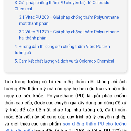
3. Giải pháp chống thấm PU chuyên biệt từ Colorado
Chemical
3.1 Vitec PU 268 – Giải pháp chống thấm Polyurethane
một thành phần
3.2 Vitec PU 270 – Giải pháp chống thấm Polyurethane
hai thành phần
4. Hướng dẫn thi công sơn chống thấm Vitec PU trên
tường cũ
5. Cam kết chất lượng và dịch vụ từ Colorado Chemical
Tình trạng tường cũ bị rêu mốc, thấm dột không chỉ ảnh
hưởng đến thẩm mỹ mà còn gây hư hại cấu trúc và tiềm ẩn
nguy cơ sức khỏe. Polyurethane (PU) là giải pháp chống
thấm cao cấp, được các chuyên gia xây dựng tin dùng để xử
lý triệt để các bề mặt phức tạp như tường cũ, đã bị nấm
mốc. Bài viết này sẽ cung cấp quy trình xử lý chuyên nghiệp
và giới thiệu các sản phẩm
sơn chống thấm PU cho tường
cũ bị rêu mốc
hàng đầu (Vitec PU 268 và Vitec PU 270) từ