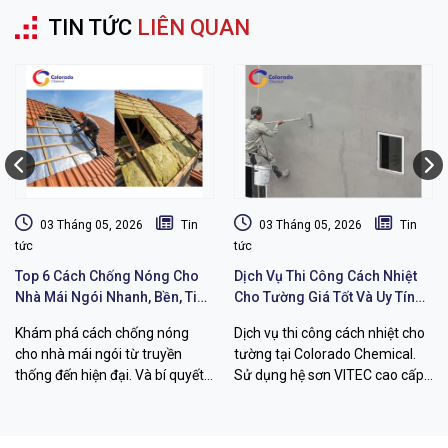
TIN TỨC
LIÊN QUAN
03 Tháng 05, 2026
Tin
03 Tháng 05, 2026
Tin
tức
tức
Top 6 Cách Chống Nóng Cho
Dịch Vụ Thi Công Cách Nhiệt
Nhà Mái Ngói Nhanh, Bền, Tiết
Cho Tường Giá Tốt Và Uy Tín
Kiệm Chi Phí
Chất Lượng
Khám phá cách chống nóng
Dịch vụ thi công cách nhiệt cho
cho nhà mái ngói từ truyền
tường tại Colorado Chemical.
thống đến hiện đại. Và bí quyết
Sử dụng hệ sơn VITEC cao cấp
hạ nhiệt đến 26 độ C với sơn
giúp giảm 12-26 độ C, chống
VITEC từ Colorado Chemical.
thấm bền bỉ. Liên hệ ngay!