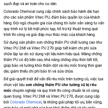
sạch đẹp và an toàn cho cư dân.
Colorado Chemical cung cấp chính sách bảo hành dài hạn
cho các sản phẩm Vitec PU, đảm bảo quyền lợi của khách
hàng. Đội ngũ chuyên gia của chúng tôi luôn sẵn sàng tư vấn
quy trình xử lý bề mặt phức tạp, hỗ trợ kỹ thuật trong quá
trình thi công và giải đáp mọi thắc mắc của khách hàng.
Sử dụng sản phẩm sơn chống thấm PU chất lượng cao như
Vitec PU 268 và Vitec PU 270 giúp tiết kiệm chi phí sửa
chữa lặp lại do sử dụng vật liệu kém hiệu quả. Màng chống
thấm PU có độ bền cao, khả năng chống chịu thời tiết tốt,
giúp bảo vệ tường khỏi thấm dột và rêu mốc trong thời gian
dài, giảm thiểu chi phí bảo trì và sửa chữa.
Để giải quyết triệt để vấn đề rêu mốc trên tường cũ, việc lựa
chọn vật liệu
sơn chống thấm PU cho tường cũ bị rêu
mốc
chuyên nghiệp và quy trình thi công chuẩn là vô cùng
quan trọng. Vitec PU 268 và Vitec PU 270, được cung cấp
bởi
Colorado Chemical
, là những giải pháp tối ưu, bền vững,
giúp bảo vệ ngôi nhà của bạn khỏi thấm dột và rêu mốc