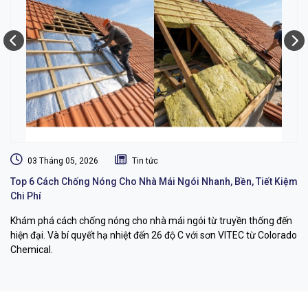
03 Tháng 05, 2026
Tin tức
Top 6 Cách Chống Nóng Cho Nhà Mái Ngói Nhanh, Bền, Tiết Kiệm
Dị
Chi Phí
L
Khám phá cách chống nóng cho nhà mái ngói từ truyền thống đến
Dị
hiện đại. Và bí quyết hạ nhiệt đến 26 độ C với sơn VITEC từ Colorado
dụ
Chemical.
bỉ