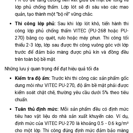
lớp phủ chống thấm. Lớp lót sẽ đi sâu vào các mao
quản, tạo thành một "bộ rễ" vững chắc.
Thi công lớp phủ:
Sau khi lớp lót khô, tiến hành thi
công lớp phủ chống thấm VITEC (PU-268 hoặc PU-
270) bằng cọ quét, rulo hoặc máy phun. Thi công tối
thiểu 2-3 lớp, lớp sau được thi công vuông góc với lớp
trước để đảm bảo màng được phủ kín và đồng đều
trên toàn bộ bề mặt.
Những lưu ý quan trọng để đạt hiệu quả tối đa
Kiểm tra độ ẩm:
Trước khi thi công các sản phẩm gốc
dung môi như VITEC PU-270, độ ẩm bề mặt phải được
kiểm soát chặt chẽ, thường yêu cầu dưới 5% theo tiêu
chuẩn.
Tuân thủ định mức:
Mỗi sản phẩm đều có định mức
tiêu hao vật liệu do nhà sản xuất khuyến cáo. Ví dụ,
định mức của VITEC PU-270 là khoảng 0.5 - 0.6 kg/m²
cho một lớp. Thi công đúng định mức đảm bảo màng