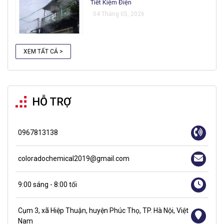
Tiết Kiệm Điện
04 Tháng 05, 2026
XEM TẤT CẢ >
HỖ TRỢ
0967813138
coloradochemical2019@gmail.com
9:00 sáng - 8:00 tối
Cụm 3, xã Hiệp Thuận, huyện Phúc Thọ, TP. Hà Nội, Việt
Nam