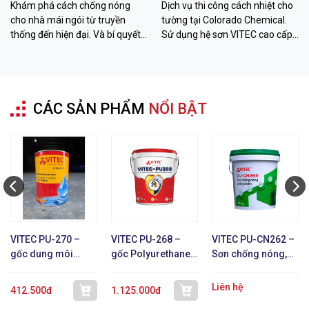
Khám phá cách chống nóng
Dịch vụ thi công cách nhiệt cho
cho nhà mái ngói từ truyền
tường tại Colorado Chemical.
thống đến hiện đại. Và bí quyết
Sử dụng hệ sơn VITEC cao cấp
hạ nhiệt đến 26 độ C với sơn
giúp giảm 12-26 độ C, chống
VITEC từ Colorado Chemical.
thấm bền bỉ. Liên hệ ngay!
CÁC SẢN PHẨM
NỔI BẬT
VITEC PU-270 –
VITEC PU-268 –
VITEC PU-CN262 –
gốc dung môi
gốc Polyurethane 1
Sơn chống nóng,
Polyurethane 1 TP
TP
chống thấm, phản
xạ nhiệt
Liên hệ
412.500đ
1.125.000đ