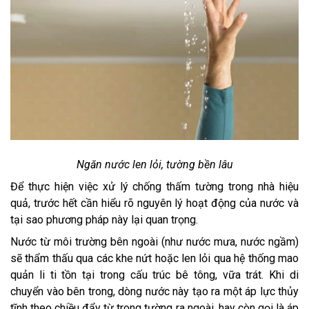
Ngăn nước len lỏi, tường bền lâu
Để thực hiện việc xử lý chống thấm tường trong nhà hiệu
quả, trước hết cần hiểu rõ nguyên lý hoạt động của nước và
tại sao phương pháp này lại quan trọng.
Nước từ môi trường bên ngoài (như nước mưa, nước ngầm)
sẽ thẩm thấu qua các khe nứt hoặc len lỏi qua hệ thống mao
quản li ti tồn tại trong cấu trúc bê tông, vữa trát. Khi di
chuyển vào bên trong, dòng nước này tạo ra một áp lực thủy
tĩnh theo chiều đẩy từ trong tường ra ngoài, hay còn gọi là áp