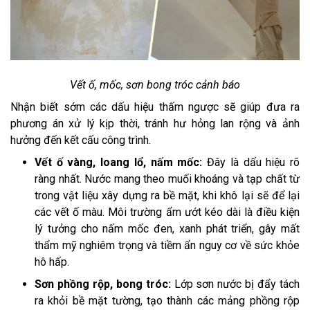
Vết ố, mốc, sơn bong tróc cảnh báo
Nhận biết sớm các dấu hiệu thấm ngược sẽ giúp đưa ra
phương án xử lý kịp thời, tránh hư hỏng lan rộng và ảnh
hưởng đến kết cấu công trình.
Vết ố vàng, loang lổ, nấm mốc:
Đây là dấu hiệu rõ
ràng nhất. Nước mang theo muối khoáng và tạp chất từ
trong vật liệu xây dựng ra bề mặt, khi khô lại sẽ để lại
các vết ố màu. Môi trường ẩm ướt kéo dài là điều kiện
lý tưởng cho nấm mốc đen, xanh phát triển, gây mất
thẩm mỹ nghiêm trọng và tiềm ẩn nguy cơ về sức khỏe
hô hấp.
Sơn phồng rộp, bong tróc:
Lớp sơn nước bị đẩy tách
ra khỏi bề mặt tường, tạo thành các mảng phồng rộp