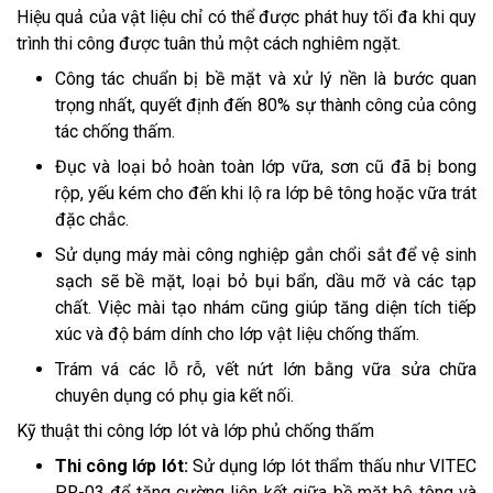
Hiệu quả của vật liệu chỉ có thể được phát huy tối đa khi quy
trình thi công được tuân thủ một cách nghiêm ngặt.
Công tác chuẩn bị bề mặt và xử lý nền là bước quan
trọng nhất, quyết định đến 80% sự thành công của công
tác chống thấm.
Đục và loại bỏ hoàn toàn lớp vữa, sơn cũ đã bị bong
rộp, yếu kém cho đến khi lộ ra lớp bê tông hoặc vữa trát
đặc chắc.
Sử dụng máy mài công nghiệp gắn chổi sắt để vệ sinh
sạch sẽ bề mặt, loại bỏ bụi bẩn, dầu mỡ và các tạp
chất. Việc mài tạo nhám cũng giúp tăng diện tích tiếp
xúc và độ bám dính cho lớp vật liệu chống thấm.
Trám vá các lỗ rỗ, vết nứt lớn bằng vữa sửa chữa
chuyên dụng có phụ gia kết nối.
Kỹ thuật thi công lớp lót và lớp phủ chống thấm
Thi công lớp lót:
Sử dụng lớp lót thẩm thấu như VITEC
PR-03 để tăng cường liên kết giữa bề mặt bê tông và