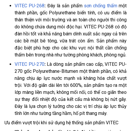
VITEC PU-268
:
Đây là sản phẩm
sơn chống thấm
một
thành phần, gốc Polyurethane biến tính, có ưu điểm là
thân thiện với môi trường và an toàn cho người thi công
do không chứa dung môi độc hại. VITEC PU-268 có độ
đàn hồi tốt và khả năng bám dính xuất sắc ngay cả trên
các bề mặt bê tông, vữa trát còn ẩm. Sản phẩm này
đặc biệt phù hợp cho các khu vực nội thất cần chống
thấm bên trong nhà như tường phòng khách, phòng ngủ.
VITEC PU-270
:
Là dòng sản phẩm cao cấp, VITEC PU-
270 gốc Polyurethane-Bitumen một thành phần, có khả
năng chịu áp lực nước mạnh và kháng hóa chất vượt
trội. Với độ giãn dài lên tới 600%, sản phẩm tạo ra một
lớp màng liền mạch, không mối nối, có thể co giãn theo
sự thay đổi nhiệt độ của kết cấu mà không bị nứt gãy.
Đây là lựa chọn lý tưởng cho các vị trí chịu áp lực thủy
tĩnh lớn như tường tầng hầm, hố pít thang máy.
Ưu điểm vượt trội khi sử dụng hệ thống sản phẩm VITEC