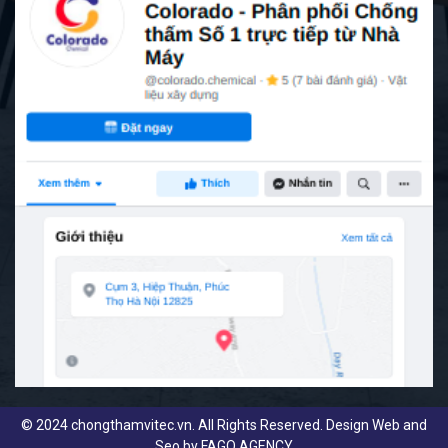
© 2024 chongthamvitec.vn. All Rights Reserved. Design Web and
Seo by
FAGO AGENCY