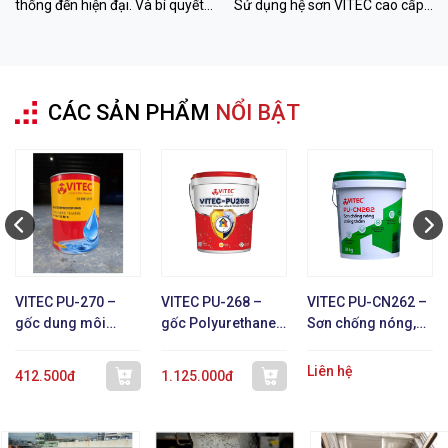
thống đến hiện đại. Và bí quyết
Sử dụng hệ sơn VITEC cao cấp
hạ nhiệt đến 26 độ C với sơn
giúp giảm 12-26 độ C, chống
VITEC từ Colorado Chemical.
thấm bền bỉ. Liên hệ ngay!
CÁC SẢN PHẨM
NỔI BẬT
VITEC PU-270 –
VITEC PU-268 –
VITEC PU-CN262 –
gốc dung môi
gốc Polyurethane 1
Sơn chống nóng,
Polyurethane 1 TP
TP
chống thấm, phản
xạ nhiệt
Liên hệ
412.500đ
1.125.000đ