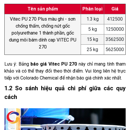
Tên sản phẩm
Phân loại
Giá
Vitec PU 270 Plus màu ghi - sơn
1.3 kg
412500
chống thấm, chống nứt gốc
5 kg
1250000
polyurethane 1 thành phần, gốc
15 kg
3562500
dung môi bám dính cap VITEC PU
270
25 kg
5625000
Lưu ý: Bảng
báo giá Vitec PU 270
này chỉ mang tính tham
khảo và có thể thay đổi theo thời điểm. Vui lòng liên hệ trực
tiếp với Colorado Chemical để nhận báo giá chính xác nhất.
1.2 So sánh hiệu quả chi phí giữa các quy
cách