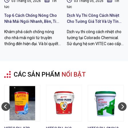
03 Tháng 05, 2026
Tin
03 Tháng 05, 2026
Tin
tức
tức
Top 6 Cách Chống Nóng Cho
Dịch Vụ Thi Công Cách Nhiệt
Nhà Mái Ngói Nhanh, Bền, Tiết
Cho Tường Giá Tốt Và Uy Tín
Kiệm Chi Phí
Chất Lượng
Khám phá cách chống nóng
Dịch vụ thi công cách nhiệt cho
cho nhà mái ngói từ truyền
tường tại Colorado Chemical.
thống đến hiện đại. Và bí quyết
Sử dụng hệ sơn VITEC cao cấp
hạ nhiệt đến 26 độ C với sơn
giúp giảm 12-26 độ C, chống
VITEC từ Colorado Chemical.
thấm bền bỉ. Liên hệ ngay!
CÁC SẢN PHẨM
NỔI BẬT