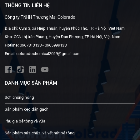
THÔNG TIN LIÊN HỆ
Công ty TNHH Thương Mại Colorado
Địa chỉ:
Cụm 3, xã Hiệp Thuận, huyện Phúc Thọ, TP. Hà Nội, Việt Nam
Kho:
CCN thị trấn Phùng, Huyện Đan Phượng, TP. Hà Nội, Việt Nam.
Hotline:
0967813138
-
0965999138
Email:
coloradochemical2019@gmail.com
DANH MỤC SẢN PHẨM
Sơn chống nóng
Sản phẩm keo dán gạch
Phụ gia bê tông và vữa
Sản phẩm sửa chữa, vá vết nứt bê tông