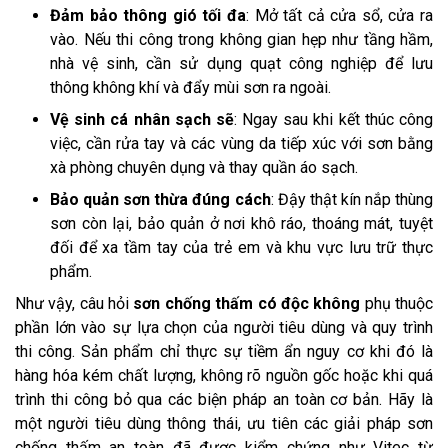
Đảm bảo thông gió tối đa
: Mở tất cả cửa sổ, cửa ra
vào. Nếu thi công trong không gian hẹp như tầng hầm,
nhà vệ sinh, cần sử dụng quạt công nghiệp để lưu
thông không khí và đẩy mùi sơn ra ngoài.
Vệ sinh cá nhân sạch sẽ
: Ngay sau khi kết thúc công
việc, cần rửa tay và các vùng da tiếp xúc với sơn bằng
xà phòng chuyên dụng và thay quần áo sạch.
Bảo quản sơn thừa đúng cách
: Đậy thật kín nắp thùng
sơn còn lại, bảo quản ở nơi khô ráo, thoáng mát, tuyệt
đối để xa tầm tay của trẻ em và khu vực lưu trữ thực
phẩm.
Như vậy, câu hỏi
sơn chống thấm có độc không
phụ thuộc
phần lớn vào sự lựa chọn của người tiêu dùng và quy trình
thi công. Sản phẩm chỉ thực sự tiềm ẩn nguy cơ khi đó là
hàng hóa kém chất lượng, không rõ nguồn gốc hoặc khi quá
trình thi công bỏ qua các biện pháp an toàn cơ bản. Hãy là
một người tiêu dùng thông thái, ưu tiên các giải pháp sơn
chống thấm an toàn đã được kiểm chứng như Vitec từ