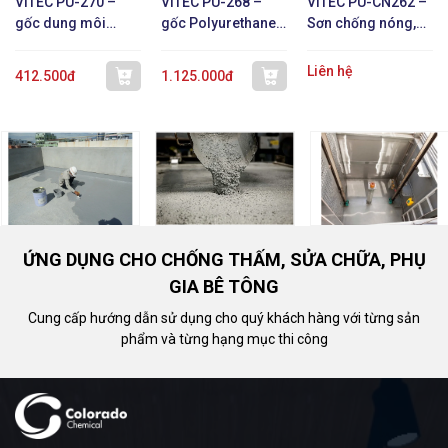
VITEC PU-270 –
VITEC PU-268 –
VITEC PU-CN262 –
gốc dung môi
gốc Polyurethane 1
Sơn chống nóng,
Polyurethane 1 TP
TP
chống thấm, phản
xạ nhiệt
Liên hệ
412.500đ
1.125.000đ
ỨNG DỤNG CHO CHỐNG THẤM, SỬA CHỮA, PHỤ
GIA BÊ TÔNG
Cung cấp hướng dẫn sử dụng cho quý khách hàng với từng sản
phẩm và từng hạng mục thi công