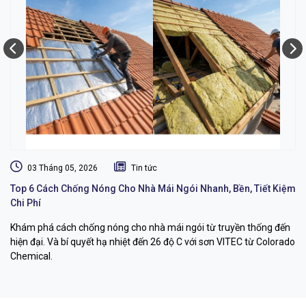
03 Tháng 05, 2026
Tin tức
Top 6 Cách Chống Nóng Cho Nhà Mái Ngói Nhanh, Bền, Tiết Kiệm
Dị
Chi Phí
L
Khám phá cách chống nóng cho nhà mái ngói từ truyền thống đến
Dị
hiện đại. Và bí quyết hạ nhiệt đến 26 độ C với sơn VITEC từ Colorado
dụ
Chemical.
bỉ