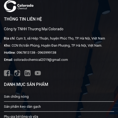
THÔNG TIN LIÊN HỆ
Công ty TNHH Thương Mại Colorado
Địa chỉ:
Cụm 3, xã Hiệp Thuận, huyện Phúc Thọ, TP. Hà Nội, Việt Nam
Kho:
CCN thị trấn Phùng, Huyện Đan Phượng, TP. Hà Nội, Việt Nam.
Hotline:
0967813138
-
0965999138
Email:
coloradochemical2019@gmail.com
DANH MỤC SẢN PHẨM
Sơn chống nóng
Sản phẩm keo dán gạch
Phụ gia bê tông và vữa