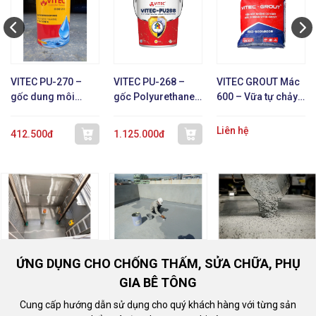
VITEC PU-270 –
VITEC PU-268 –
VITEC GROUT Mác
gốc dung môi
gốc Polyurethane 1
600 – Vữa tự chảy
Polyurethane 1 TP
TP
không co ngót
Liên hệ
412.500đ
1.125.000đ
ỨNG DỤNG CHO CHỐNG THẤM, SỬA CHỮA, PHỤ
GIA BÊ TÔNG
Cung cấp hướng dẫn sử dụng cho quý khách hàng với từng sản