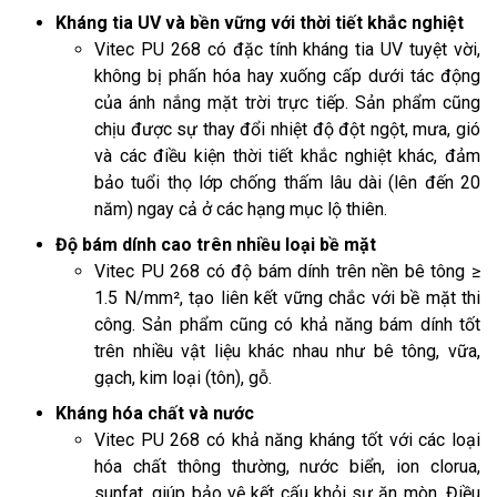
Kháng tia UV và bền vững với thời tiết khắc nghiệt
Vitec PU 268 có đặc tính kháng tia UV tuyệt vời,
không bị phấn hóa hay xuống cấp dưới tác động
của ánh nắng mặt trời trực tiếp. Sản phẩm cũng
chịu được sự thay đổi nhiệt độ đột ngột, mưa, gió
và các điều kiện thời tiết khắc nghiệt khác, đảm
bảo tuổi thọ lớp chống thấm lâu dài (lên đến 20
năm) ngay cả ở các hạng mục lộ thiên.
Độ bám dính cao trên nhiều loại bề mặt
Vitec PU 268 có độ bám dính trên nền bê tông ≥
1.5 N/mm², tạo liên kết vững chắc với bề mặt thi
công. Sản phẩm cũng có khả năng bám dính tốt
trên nhiều vật liệu khác nhau như bê tông, vữa,
gạch, kim loại (tôn), gỗ.
Kháng hóa chất và nước
Vitec PU 268 có khả năng kháng tốt với các loại
hóa chất thông thường, nước biển, ion clorua,
sunfat, giúp bảo vệ kết cấu khỏi sự ăn mòn. Điều