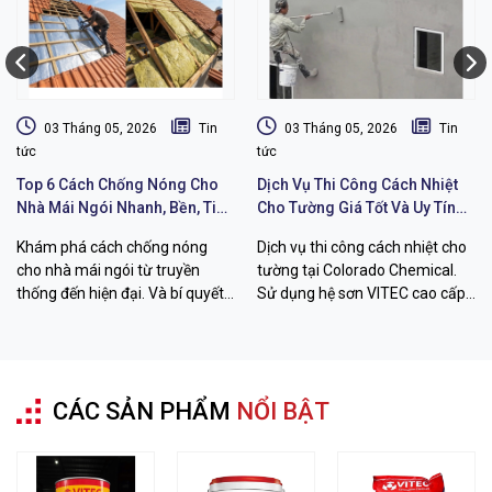
03 Tháng 05, 2026
Tin
03 Tháng 05, 2026
Tin
tức
tức
Top 6 Cách Chống Nóng Cho
Dịch Vụ Thi Công Cách Nhiệt
Nhà Mái Ngói Nhanh, Bền, Tiết
Cho Tường Giá Tốt Và Uy Tín
Kiệm Chi Phí
Chất Lượng
Khám phá cách chống nóng
Dịch vụ thi công cách nhiệt cho
cho nhà mái ngói từ truyền
tường tại Colorado Chemical.
thống đến hiện đại. Và bí quyết
Sử dụng hệ sơn VITEC cao cấp
hạ nhiệt đến 26 độ C với sơn
giúp giảm 12-26 độ C, chống
VITEC từ Colorado Chemical.
thấm bền bỉ. Liên hệ ngay!
CÁC SẢN PHẨM
NỔI BẬT