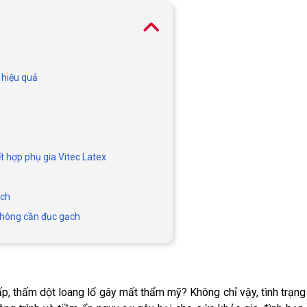
 hiệu quả
t hợp phụ gia Vitec Latex
ạch
không cần đục gạch
p, thấm dột loang lổ gây mất thẩm mỹ? Không chỉ vậy, tình trạng