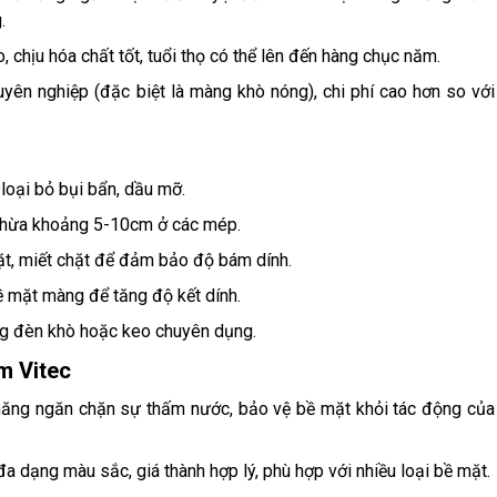
.
 chịu hóa chất tốt, tuổi thọ có thể lên đến hàng chục năm.
uyên nghiệp (đặc biệt là màng khò nóng), chi phí cao hơn so với
loại bỏ bụi bẩn, dầu mỡ.
ý chừa khoảng 5-10cm ở các mép.
ặt, miết chặt để đảm bảo độ bám dính.
ề mặt màng để tăng độ kết dính.
ng đèn khò hoặc keo chuyên dụng.
m Vitec
 năng ngăn chặn sự thấm nước, bảo vệ bề mặt khỏi tác động của
đa dạng màu sắc, giá thành hợp lý, phù hợp với nhiều loại bề mặt.