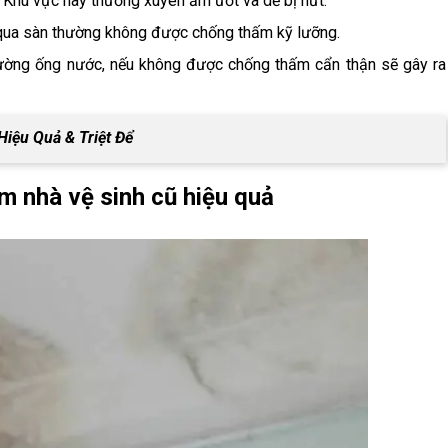
: Khu vực này thường xuyên ẩm ướt và dễ bị nứt.
 qua sàn thường không được chống thấm kỹ lưỡng.
ường ống nước, nếu không được chống thấm cẩn thận sẽ gây ra
Hiệu Quả & Triệt Để
m nhà vệ sinh cũ hiệu quả