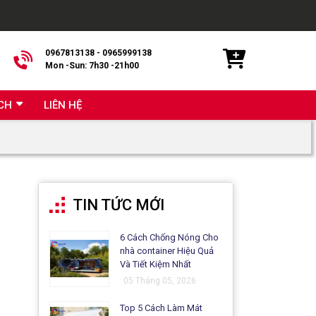
0967813138 - 0965999138
Mon -Sun: 7h30 -21h00
CH
LIÊN HỆ
TIN TỨC MỚI
6 Cách Chống Nóng Cho
nhà container Hiệu Quả
Và Tiết Kiệm Nhất
05 Tháng 05, 2026
Top 5 Cách Làm Mát