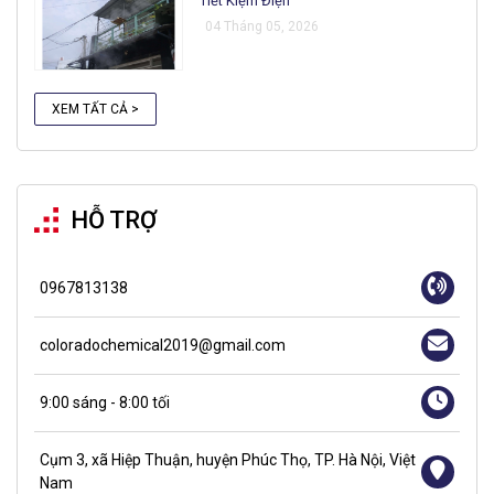
Tiết Kiệm Điện
04 Tháng 05, 2026
XEM TẤT CẢ >
HỖ TRỢ
0967813138
coloradochemical2019@gmail.com
9:00 sáng - 8:00 tối
Cụm 3, xã Hiệp Thuận, huyện Phúc Thọ, TP. Hà Nội, Việt
Nam