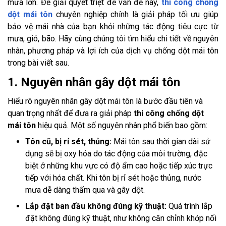
mưa lớn. Để giải quyết triệt để vấn đề này,
thi công chống
dột mái tôn
chuyên nghiệp chính là giải pháp tối ưu giúp
bảo vệ mái nhà của bạn khỏi những tác động tiêu cực từ
mưa, gió, bão. Hãy cùng chúng tôi tìm hiểu chi tiết về nguyên
nhân, phương pháp và lợi ích của dịch vụ chống dột mái tôn
trong bài viết sau.
1. Nguyên nhân gây dột mái tôn
Hiểu rõ nguyên nhân gây dột mái tôn là bước đầu tiên và
quan trọng nhất để đưa ra giải pháp
thi công chống dột
mái tôn
hiệu quả. Một số nguyên nhân phổ biến bao gồm:
Tôn cũ, bị rỉ sét, thủng:
Mái tôn sau thời gian dài sử
dụng sẽ bị oxy hóa do tác động của môi trường, đặc
biệt ở những khu vực có độ ẩm cao hoặc tiếp xúc trực
tiếp với hóa chất. Khi tôn bị rỉ sét hoặc thủng, nước
mưa dễ dàng thấm qua và gây dột.
Lắp đặt ban đầu không đúng kỹ thuật:
Quá trình lắp
đặt không đúng kỹ thuật, như không căn chỉnh khớp nối