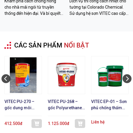
Khám phá cách chống nóng
Dịch vụ thi công cách nhiệt cho
cho nhà mái ngói từ truyền
tường tại Colorado Chemical.
thống đến hiện đại. Và bí quyết
Sử dụng hệ sơn VITEC cao cấp
hạ nhiệt đến 26 độ C với sơn
giúp giảm 12-26 độ C, chống
VITEC từ Colorado Chemical.
thấm bền bỉ. Liên hệ ngay!
CÁC SẢN PHẨM
NỔI BẬT
VITEC PU-270 –
VITEC PU-268 –
VITEC EP-01 – Sơn
gốc dung môi
gốc Polyurethane 1
phủ chống thấm
Polyurethane 1 TP
TP
epoxy gốc nước
Liên hệ
412.500đ
1.125.000đ