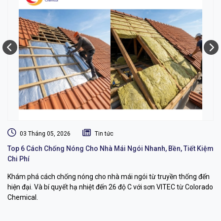
03 Tháng 05, 2026
Tin tức
Top 6 Cách Chống Nóng Cho Nhà Mái Ngói Nhanh, Bền, Tiết Kiệm
Dị
Chi Phí
L
Khám phá cách chống nóng cho nhà mái ngói từ truyền thống đến
Dị
hiện đại. Và bí quyết hạ nhiệt đến 26 độ C với sơn VITEC từ Colorado
dụ
Chemical.
bỉ