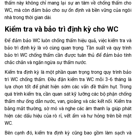
thấm này không chỉ mang lại sự an tâm về chống thấm cho
WC, mà còn đảm bảo cho sự ổn định và bền vững của ngôi
nhà trong thời gian dài.
Kiểm tra và bảo trì định kỳ cho WC
Để đảm bảo WC luôn chống thấm hiệu quả, việc kiểm tra và
bảo trì định kỳ là vô cùng quan trọng. Tần suất và quy trình
bảo trì WC chống thấm cần được tuân thủ để đảm bảo tính
chắc chắn và ngăn ngừa sự thấm nước.
Kiểm tra định kỳ là một phần quan trọng trong quy trình bảo
trì WC chống thấm. Đều đặn kiểm tra WC mỗi 3-6 tháng là
lựa chọn tốt để phát hiện sớm các vấn đề thấm hụt. Trong
quá trình kiểm tra, cần quan sát kỹ lưỡng các bộ phận chống
thấm như ống dẫn nước, van, gioăng và các kết nối. Kiểm tra
bằng mắt thường, sờ mó và nghe các âm thanh lạ giúp phát
hiện các dấu hiệu của rò rỉ, vết ẩm và hư hỏng trên bề mặt
WC.
Bên cạnh đó, kiểm tra định kỳ cũng bao gồm làm sạch và