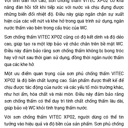
Với tính đàn hồi cao, sơn chống thấm VITEC XP02 có khả
năng đàn hồi tốt khi tiếp xúc với nước và chịu đựng được
những biến đổi nhiệt độ. Điều này giúp ngăn chặn sự xuất
hiện của các vết nứt và khe hở trong quá trình sử dụng, ngăn
nước thấm vào bên trong cấu trúc của WC.
Sơn chống thấm VITEC XP02 cũng có độ kết dính và độ dẻo
cao, giúp tạo ra một lớp bảo vệ chắc chắn trên bề mặt WC.
Điều này đảm bảo rằng sơn chống thấm không bị bong tróc
hay vỡ nứt sau thời gian sử dụng, đồng thời ngăn nước thấm
qua các khe hở.
Một ưu điểm quan trọng của sơn phủ chống thấm VITEC
XP02 là độ bền chất lượng cao. Sản phẩm được thiết kế để
chịu được tác động của nước và các yếu tố môi trường khác,
như hơi ẩm, hóa chất và mài mòn. Điều này đảm bảo rằng
sơn chống thấm có thể duy trì tính chất chống thấm lâu dài,
giúp bảo vệ WC khỏi tình trạng thấm nước.
Với sơn chống thấm VITEC XP02, người dùng có thể tin
tưởng vào hiệu quả và độ bền của sản phẩm. Sơn phủ chống