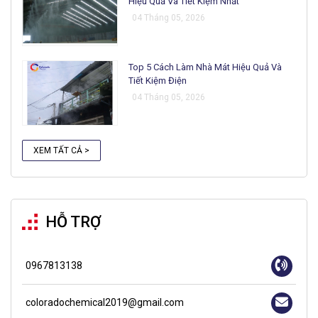
Hiệu Quả Và Tiết Kiệm Nhất
04 Tháng 05, 2026
Top 5 Cách Làm Nhà Mát Hiệu Quả Và
Tiết Kiệm Điện
04 Tháng 05, 2026
XEM TẤT CẢ >
HỖ TRỢ
0967813138
coloradochemical2019@gmail.com