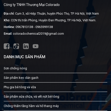
Công ty TNHH Thương Mại Colorado
Địa chỉ:
Cụm 3, xã Hiệp Thuận, huyện Phúc Thọ, TP. Hà Nội, Việt Nam
Kho:
CCN thị trấn Phùng, Huyện Đan Phượng, TP. Hà Nội, Việt Nam.
Hotline:
0967813138
-
0965999138
Email:
coloradochemical2019@gmail.com
DANH MỤC SẢN PHẨM
Sơn chống nóng
Sản phẩm keo dán gạch
Phụ gia bê tông và vữa
Sản phẩm sửa chữa, vá vết nứt bê tông
Chống thấm tầng hầm và hố thang máy