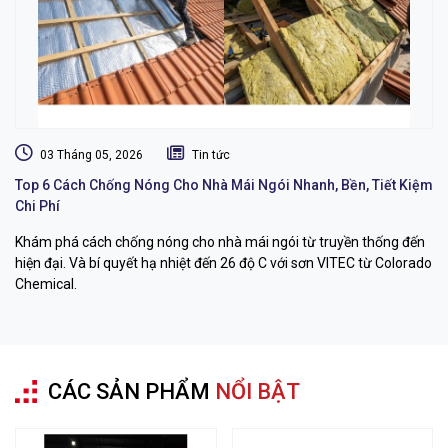
03 Tháng 05, 2026
Tin tức
Top 6 Cách Chống Nóng Cho Nhà Mái Ngói Nhanh, Bền, Tiết Kiệm
Dị
Chi Phí
L
Khám phá cách chống nóng cho nhà mái ngói từ truyền thống đến
Dị
hiện đại. Và bí quyết hạ nhiệt đến 26 độ C với sơn VITEC từ Colorado
dụ
Chemical.
bỉ
CÁC SẢN PHẨM
NỔI BẬT