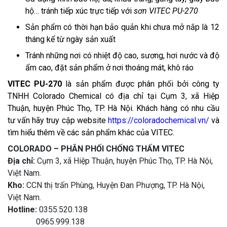
hộ… tránh tiếp xúc trực tiếp với
sơn VITEC PU-270
Sản phẩm có thời hạn bảo quản khi chưa mở nắp là 12
tháng kể từ ngày sản xuất
Tránh những nơi có nhiệt độ cao, sương, hơi nước và độ
ẩm cao, đặt sản phẩm ở nơi thoáng mát, khô ráo
VITEC PU-270
là sản phẩm được phân phối bởi công ty
TNHH Colorado Chemical có địa chỉ tại Cụm 3, xã Hiệp
Thuận, huyện Phúc Thọ, TP. Hà Nội. Khách hàng có nhu cầu
tư vấn hãy truy cập website
https://coloradochemical.vn/
và
tìm hiểu thêm về các sản phẩm khác của VITEC.
COLORADO – PHÂN PHỐI CHỐNG THẤM VITEC
Địa chỉ:
Cụm 3, xã Hiệp Thuận, huyện Phúc Thọ, TP. Hà Nội,
Việt Nam.
Kho:
CCN thị trấn Phùng, Huyện Đan Phượng, TP. Hà Nội,
Việt Nam.
Hotline:
0355.520.138
0965.999.138