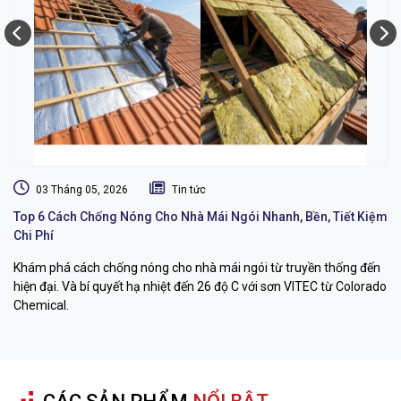
03 Tháng 05, 2026
Tin tức
Top 6 Cách Chống Nóng Cho Nhà Mái Ngói Nhanh, Bền, Tiết Kiệm
Dị
Chi Phí
L
Khám phá cách chống nóng cho nhà mái ngói từ truyền thống đến
Dị
hiện đại. Và bí quyết hạ nhiệt đến 26 độ C với sơn VITEC từ Colorado
dụ
Chemical.
bỉ