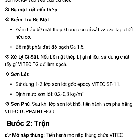
💢
Bề mặt kết cấu thép
:
💠
Kiểm Tra Bề Mặt
:
Đảm bảo bề mặt thép không còn gỉ sắt và các tạp chất
hữu cơ.
Bề mặt phải đạt độ sạch Sa 1,5.
💠
Xử Lý Gỉ Sắt
: Nếu bề mặt thép bị gỉ nhiều, sử dụng chất
tẩy gỉ VITEC TG để làm sạch.
💠
Sơn Lót
:
Sử dụng 1-2 lớp sơn lót gốc epoxy VITEC ST-11.
Định mức sơn lót: 0,2-0,3 kg/m².
💠
Sơn Phủ
: Sau khi lớp sơn lót khô, tiến hành sơn phủ bằng
VITEC TOPPAINT -830.
Bước 2: Trộn
👉
Mở nắp thùng:
Tiến hành mở nắp thùng chứa VITEC