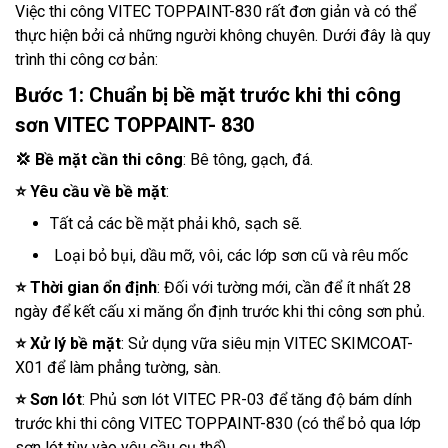
Việc thi công VITEC TOPPAINT-830 rất đơn giản và có thể
thực hiện bởi cả những người không chuyên. Dưới đây là quy
trình thi công cơ bản:
Bước 1: Chuẩn bị bề mặt trước khi thi công
sơn VITEC TOPPAINT- 830
💢
Bề mặt cần thi công
: Bê tông, gạch, đá.
⭐
Yêu cầu về bề mặt
:
Tất cả các bề mặt phải khô, sạch sẽ.
Loại bỏ bụi, dầu mỡ, vôi, các lớp sơn cũ và rêu mốc
⭐
Thời gian ổn định
: Đối với tường mới, cần để ít nhất 28
ngày để kết cấu xi măng ổn định trước khi thi công sơn phủ.
⭐
Xử lý bề mặt
: Sử dụng vữa siêu mịn VITEC SKIMCOAT-
X01 để làm phẳng tường, sàn.
⭐
Sơn lót
: Phủ sơn lót VITEC PR-03 để tăng độ bám dính
trước khi thi công VITEC TOPPAINT-830 (có thể bỏ qua lớp
sơn lót tùy vào yêu cầu cụ thể).