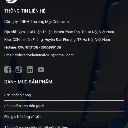
THÔNG TIN LIÊN HỆ
Công ty TNHH Thương Mại Colorado
Địa chỉ:
Cụm 3, xã Hiệp Thuận, huyện Phúc Thọ, TP. Hà Nội, Việt Nam
Kho:
CCN thị trấn Phùng, Huyện Đan Phượng, TP. Hà Nội, Việt Nam.
Hotline:
0967813138
-
0965999138
Email:
coloradochemical2019@gmail.com
DANH MỤC SẢN PHẨM
Sơn chống nóng
Sản phẩm keo dán gạch
Phụ gia bê tông và vữa
Sản phẩm sửa chữa, vá vết nứt bê tông