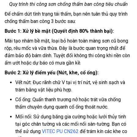
Quy trình thi công sơn chống thấm ban công tiêu chuẩn
Để chấm dứt tình trạng tái thấm, bạn nên tuân thủ quy trình
chống thấm ban công 3 bước sau:
Bước 1: Xử lý bề mặt (Quyết định 80% thành bại):
Mài tạo nhám bề mặt, loại bỏ hoàn toàn màng sơn cũ bong
rộp, rêu mốc và vữa thừa. Đây là bước quan trọng nhất để
đảm bảo độ bám dính. Tuyệt đối không thi công khi nền còn
ẩm ướt hoặc dự báo có mưa gần kề.
Bước 2: Xử lý điểm yếu (Nứt, khe, cổ ống):
Vết nứt: Đục rãnh chữ V tại vị trí nứt, vệ sinh sạch và
trám bằng vật liệu phù hợp.
Cổ ống: Quấn thanh trương nở hoặc trát vữa chống
thấm chuyên dụng quanh cổ ống thoát nước.
Mối nối: Sử dụng băng gia cường hoặc lưới thủy tinh
tại góc chân tường và các mối nối sàn-tường. Bạn có
thể sử dụng
VITEC PU CN262
để trám kín các khe co