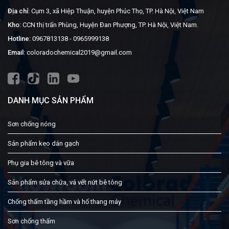
Địa chỉ:
Cụm 3, xã Hiệp Thuận, huyện Phúc Thọ, TP. Hà Nội, Việt Nam
Kho:
CCN thị trấn Phùng, Huyện Đan Phượng, TP. Hà Nội, Việt Nam.
Hotline:
0967813138
-
0965999138
Email:
coloradochemical2019@gmail.com
DANH MỤC SẢN PHẨM
Sơn chống nóng
Sản phẩm keo dán gạch
Phụ gia bê tông và vữa
Sản phẩm sửa chữa, vá vết nứt bê tông
Chống thấm tầng hầm và hố thang máy
Sơn chống thấm