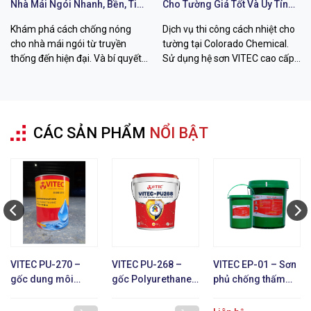
Nhà Mái Ngói Nhanh, Bền, Tiết
Cho Tường Giá Tốt Và Uy Tín
Kiệm Chi Phí
Chất Lượng
Khám phá cách chống nóng
Dịch vụ thi công cách nhiệt cho
cho nhà mái ngói từ truyền
tường tại Colorado Chemical.
thống đến hiện đại. Và bí quyết
Sử dụng hệ sơn VITEC cao cấp
hạ nhiệt đến 26 độ C với sơn
giúp giảm 12-26 độ C, chống
VITEC từ Colorado Chemical.
thấm bền bỉ. Liên hệ ngay!
CÁC SẢN PHẨM
NỔI BẬT
VITEC PU-270 –
VITEC PU-268 –
VITEC EP-01 – Sơn
gốc dung môi
gốc Polyurethane 1
phủ chống thấm
Polyurethane 1 TP
TP
epoxy gốc nước