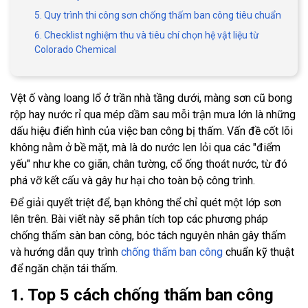
5. Quy trình thi công sơn chống thấm ban công tiêu chuẩn
6. Checklist nghiệm thu và tiêu chí chọn hệ vật liệu từ
Colorado Chemical
Vệt ố vàng loang lổ ở trần nhà tầng dưới, màng sơn cũ bong
rộp hay nước rỉ qua mép dầm sau mỗi trận mưa lớn là những
dấu hiệu điển hình của việc ban công bị thấm. Vấn đề cốt lõi
không nằm ở bề mặt, mà là do nước len lỏi qua các "điểm
yếu" như khe co giãn, chân tường, cổ ống thoát nước, từ đó
phá vỡ kết cấu và gây hư hại cho toàn bộ công trình.
Để giải quyết triệt để, bạn không thể chỉ quét một lớp sơn
lên trên. Bài viết này sẽ phân tích top các phương pháp
chống thấm sàn ban công, bóc tách nguyên nhân gây thấm
và hướng dẫn quy trình
chống thấm ban công
chuẩn kỹ thuật
để ngăn chặn tái thấm.
1. Top 5 cách chống thấm ban công