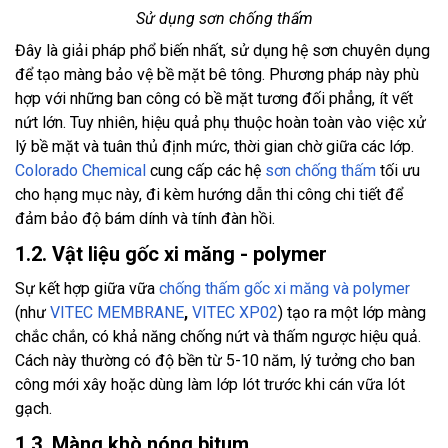
Sử dụng sơn chống thấm
Đây là giải pháp phổ biến nhất, sử dụng hệ sơn chuyên dụng
để tạo màng bảo vệ bề mặt bê tông. Phương pháp này phù
hợp với những ban công có bề mặt tương đối phẳng, ít vết
nứt lớn. Tuy nhiên, hiệu quả phụ thuộc hoàn toàn vào việc xử
lý bề mặt và tuân thủ định mức, thời gian chờ giữa các lớp.
Colorado Chemical
cung cấp các hệ
sơn chống thấm
tối ưu
cho hạng mục này, đi kèm hướng dẫn thi công chi tiết để
đảm bảo độ bám dính và tính đàn hồi.
1.2. Vật liệu gốc xi măng - polymer
Sự kết hợp giữa vữa
chống thấm gốc xi măng và polymer
(như
VITEC MEMBRANE
,
VITEC XP02
) tạo ra một lớp màng
chắc chắn, có khả năng chống nứt và thấm ngược hiệu quả.
Cách này thường có độ bền từ 5-10 năm, lý tưởng cho ban
công mới xây hoặc dùng làm lớp lót trước khi cán vữa lót
gạch.
1.3. Màng khò nóng bitum