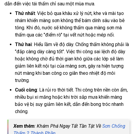
dẫn đến việc tái thấm chỉ sau một mùa mưa.
Thứ nhất
: Việc bỏ qua khâu xử lý nứt, khe và mài tạo
nhám khiến màng sơn không thể bám dính sâu vào bê
tông. Khi đó, nước sẽ không thấm qua màng sơn mà
thấm qua các "điểm rò" tại vết nứt hoặc mép nối.
Thứ hai
: Hiểu lầm về độ dày. Chống thấm không phải là
"đắp càng dày càng tốt". Việc thi công sai lệch độ dày
hoặc không chờ đủ thời gian khô giữa các lớp sẽ làm
giảm liên kết nội tại của màng sơn, gây ra hiện tượng
nứt màng khi ban công co giãn theo nhiệt độ môi
trường.
Cuối cùng
: Là rủi ro thời tiết. Thi công trên nền còn ẩm,
nhiều bụi xi măng hoặc khi trời sắp mưa khiến màng
bảo vệ bị suy giảm liên kết, dẫn đến bong tróc nhanh
chóng.
Xem thêm
: Khám Phá Ngay Tất Tần Tật Về
Sơn Chống
Thấm 2 Thành Phần