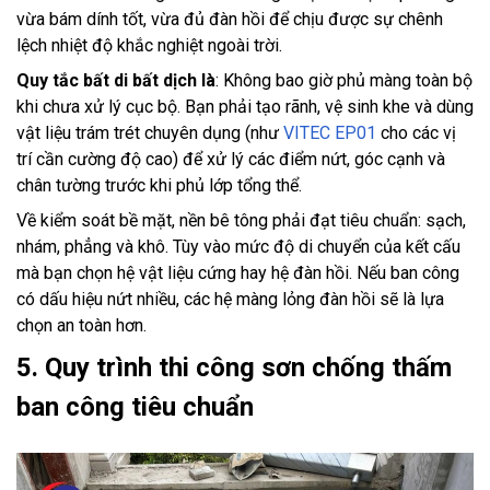
vừa bám dính tốt, vừa đủ đàn hồi để chịu được sự chênh
lệch nhiệt độ khắc nghiệt ngoài trời.
Quy tắc bất di bất dịch là
: Không bao giờ phủ màng toàn bộ
khi chưa xử lý cục bộ. Bạn phải tạo rãnh, vệ sinh khe và dùng
vật liệu trám trét chuyên dụng (như
VITEC EP01
cho các vị
trí cần cường độ cao) để xử lý các điểm nứt, góc cạnh và
chân tường trước khi phủ lớp tổng thể.
Về kiểm soát bề mặt, nền bê tông phải đạt tiêu chuẩn: sạch,
nhám, phẳng và khô. Tùy vào mức độ di chuyển của kết cấu
mà bạn chọn hệ vật liệu cứng hay hệ đàn hồi. Nếu ban công
có dấu hiệu nứt nhiều, các hệ màng lỏng đàn hồi sẽ là lựa
chọn an toàn hơn.
5. Quy trình thi công sơn chống thấm
ban công tiêu chuẩn