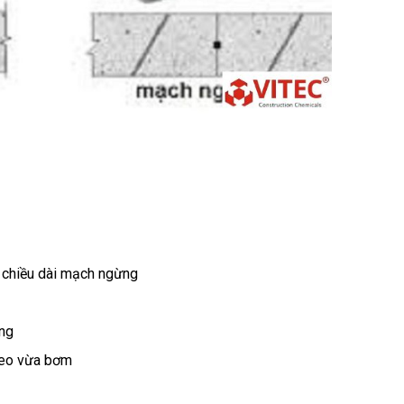
 chiều dài mạch ngừng
ông
 keo vừa bơm