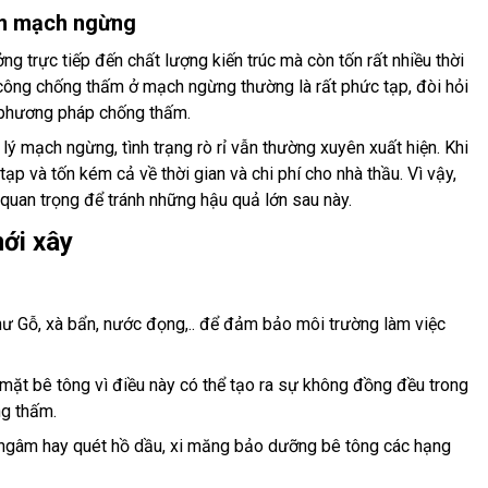
ấm mạch ngừng
 trực tiếp đến chất lượng kiến trúc mà còn tốn rất nhiều thời
i công chống thấm ở mạch ngừng thường là rất phức tạp, đòi hỏi
c phương pháp chống thấm.
ý mạch ngừng, tình trạng rò rỉ vẫn thường xuyên xuất hiện. Khi
c tạp và tốn kém cả về thời gian và chi phí cho nhà thầu. Vì vậy,
uan trọng để tránh những hậu quả lớn sau này.
ới xây
ư Gỗ, xà bẩn, nước đọng,.. để đảm bảo môi trường làm việc
mặt bê tông vì điều này có thể tạo ra sự không đồng đều trong
ng thấm.
ngâm hay quét hồ dầu, xi măng bảo dưỡng bê tông các hạng