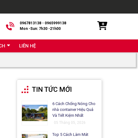
0967813138 - 0965999138
Mon -Sun: 7h30 -21h00
CH
LIÊN HỆ
TIN TỨC MỚI
6 Cách Chống Nóng Cho
nhà container Hiệu Quả
Và Tiết Kiệm Nhất
05 Tháng 05, 2026
Top 5 Cách Làm Mát