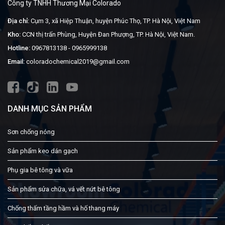
Công ty TNHH Thương Mại Colorado
Địa chỉ:
Cụm 3, xã Hiệp Thuận, huyện Phúc Thọ, TP. Hà Nội, Việt Nam
Kho:
CCN thị trấn Phùng, Huyện Đan Phượng, TP. Hà Nội, Việt Nam.
Hotline:
0967813138
-
0965999138
Email:
coloradochemical2019@gmail.com
DANH MỤC SẢN PHẨM
Sơn chống nóng
Sản phẩm keo dán gạch
Phụ gia bê tông và vữa
Sản phẩm sửa chữa, vá vết nứt bê tông
Chống thấm tầng hầm và hố thang máy