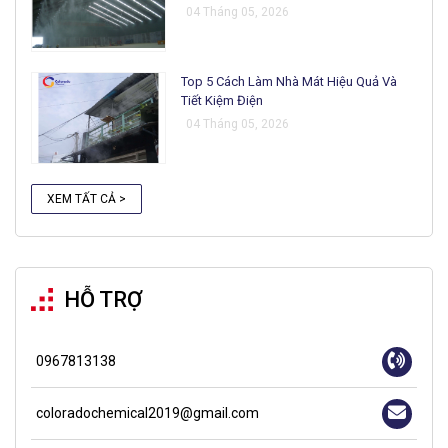
04 Tháng 05, 2026
Top 5 Cách Làm Nhà Mát Hiệu Quả Và
Tiết Kiệm Điện
04 Tháng 05, 2026
XEM TẤT CẢ >
HỖ TRỢ
0967813138
coloradochemical2019@gmail.com