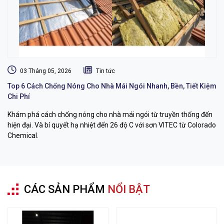
03 Tháng 05, 2026
Tin tức
Top 6 Cách Chống Nóng Cho Nhà Mái Ngói Nhanh, Bền, Tiết Kiệm
Dị
Chi Phí
L
Khám phá cách chống nóng cho nhà mái ngói từ truyền thống đến
Dị
hiện đại. Và bí quyết hạ nhiệt đến 26 độ C với sơn VITEC từ Colorado
dụ
Chemical.
bỉ
CÁC SẢN PHẨM
NỔI BẬT