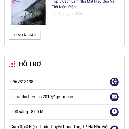
Top 5 Cách Làm Nhà Mát Hiệu Quả Và
Tiết Kiệm Điện
04 Tháng 05, 2026
XEM TẤT CẢ >
HỖ TRỢ
0967813138
coloradochemical2019@gmail.com
9:00 sáng - 8:00 tối
Cụm 3, xã Hiệp Thuận, huyện Phúc Thọ, TP. Hà Nội, Việt