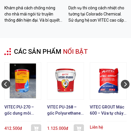
Kiệm Chi Phí
Chất Lượng
Khám phá cách chống nóng
Dịch vụ thi công cách nhiệt cho
cho nhà mái ngói từ truyền
tường tại Colorado Chemical.
thống đến hiện đại. Và bí quyết
Sử dụng hệ sơn VITEC cao cấp
hạ nhiệt đến 26 độ C với sơn
giúp giảm 12-26 độ C, chống
VITEC từ Colorado Chemical.
thấm bền bỉ. Liên hệ ngay!
CÁC SẢN PHẨM
NỔI BẬT
VITEC PU-270 –
VITEC PU-268 –
VITEC GROUT Mác
gốc dung môi
gốc Polyurethane 1
600 – Vữa tự chảy
Polyurethane 1 TP
TP
không co ngót
Liên hệ
412.500đ
1.125.000đ