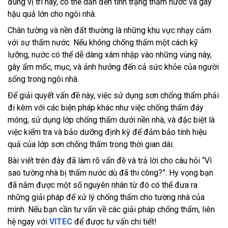
đúng vị trí này, có thể dẫn đến tình trạng thấm nước và gây
hậu quả lớn cho ngôi nhà.
Chân tường và nền đất thường là những khu vực nhạy cảm
với sự thấm nước. Nếu không chống thấm một cách kỹ
lưỡng, nước có thể dễ dàng xâm nhập vào những vùng này,
gây ẩm mốc, mục, và ảnh hưởng đến cả sức khỏe của người
sống trong ngôi nhà.
Để giải quyết vấn đề này, việc sử dụng sơn chống thấm phải
đi kèm với các biện pháp khác như việc chống thấm đáy
móng, sử dụng lớp chống thấm dưới nền nhà, và đặc biệt là
việc kiểm tra và bảo dưỡng định kỳ để đảm bảo tính hiệu
quả của lớp sơn chống thấm trong thời gian dài.
Bài viết trên đây đã làm rõ vấn đề và trả lời cho câu hỏi “Vì
sao tường nhà bị thấm nước dù đã thi công?”. Hy vọng bạn
đã nắm được một số nguyên nhân từ đó có thể đưa ra
những giải pháp để xử lý chống thấm cho tường nhà của
mình. Nếu bạn cần tư vấn về các giải pháp chống thấm, liên
hệ ngay với
VITEC
để được tư vấn chi tiết!