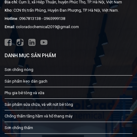
Địa chỉ:
Cụm 3, xã Hiệp Thuận, huyện Phúc Thọ, TP. Hà Nội, Việt Nam
Kho:
CCN thị trấn Phùng, Huyện Đan Phượng, TP. Hà Nội, Việt Nam.
Hotline:
0967813138
-
0965999138
Email:
coloradochemical2019@gmail.com
DANH MỤC SẢN PHẨM
Sơn chống nóng
Sản phẩm keo dán gạch
Phụ gia bê tông và vữa
Sản phẩm sửa chữa, vá vết nứt bê tông
Chống thấm tầng hầm và hố thang máy
Sơn chống thấm