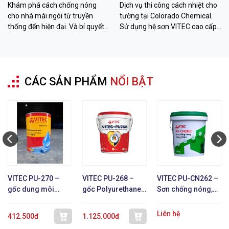
Khám phá cách chống nóng
Dịch vụ thi công cách nhiệt cho
cho nhà mái ngói từ truyền
tường tại Colorado Chemical.
thống đến hiện đại. Và bí quyết
Sử dụng hệ sơn VITEC cao cấp
hạ nhiệt đến 26 độ C với sơn
giúp giảm 12-26 độ C, chống
VITEC từ Colorado Chemical.
thấm bền bỉ. Liên hệ ngay!
CÁC SẢN PHẨM
NỔI BẬT
VITEC PU-270 –
VITEC PU-268 –
VITEC PU-CN262 –
gốc dung môi
gốc Polyurethane 1
Sơn chống nóng,
Polyurethane 1 TP
TP
chống thấm, phản
xạ nhiệt
Liên hệ
412.500đ
1.125.000đ