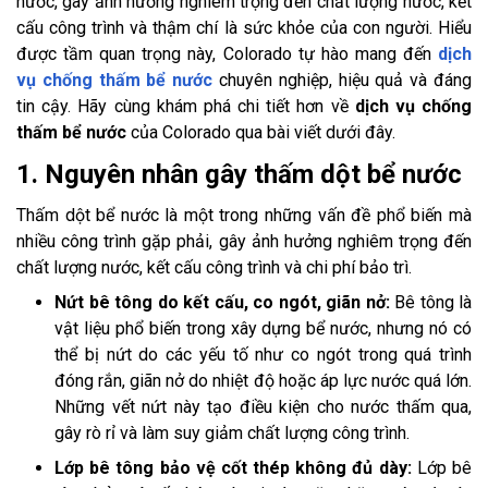
nước, gây ảnh hưởng nghiêm trọng đến chất lượng nước, kết
cấu công trình và thậm chí là sức khỏe của con người. Hiểu
được tầm quan trọng này, Colorado tự hào mang đến
dịch
vụ chống thấm bể nước
chuyên nghiệp, hiệu quả và đáng
tin cậy. Hãy cùng khám phá chi tiết hơn về
dịch vụ chống
thấm bể nước
của Colorado qua bài viết dưới đây.
1. Nguyên nhân gây thấm dột bể nước
Thấm dột bể nước là một trong những vấn đề phổ biến mà
nhiều công trình gặp phải, gây ảnh hưởng nghiêm trọng đến
chất lượng nước, kết cấu công trình và chi phí bảo trì.
Nứt bê tông do kết cấu, co ngót, giãn nở:
Bê tông là
vật liệu phổ biến trong xây dựng bể nước, nhưng nó có
thể bị nứt do các yếu tố như co ngót trong quá trình
đóng rắn, giãn nở do nhiệt độ hoặc áp lực nước quá lớn.
Những vết nứt này tạo điều kiện cho nước thấm qua,
gây rò rỉ và làm suy giảm chất lượng công trình.
Lớp bê tông bảo vệ cốt thép không đủ dày:
Lớp bê