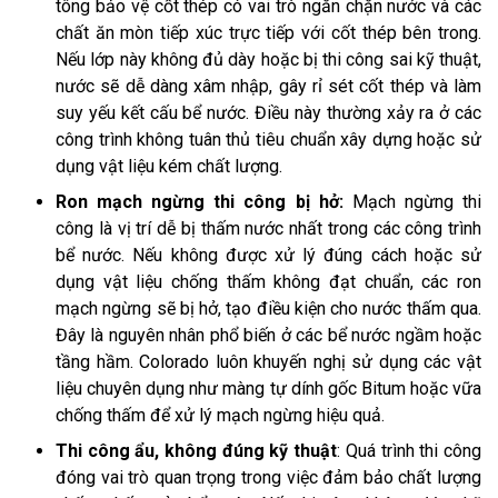
tông bảo vệ cốt thép có vai trò ngăn chặn nước và các
chất ăn mòn tiếp xúc trực tiếp với cốt thép bên trong.
Nếu lớp này không đủ dày hoặc bị thi công sai kỹ thuật,
nước sẽ dễ dàng xâm nhập, gây rỉ sét cốt thép và làm
suy yếu kết cấu bể nước. Điều này thường xảy ra ở các
công trình không tuân thủ tiêu chuẩn xây dựng hoặc sử
dụng vật liệu kém chất lượng.
Ron mạch ngừng thi công bị hở:
Mạch ngừng thi
công là vị trí dễ bị thấm nước nhất trong các công trình
bể nước. Nếu không được xử lý đúng cách hoặc sử
dụng vật liệu chống thấm không đạt chuẩn, các ron
mạch ngừng sẽ bị hở, tạo điều kiện cho nước thấm qua.
Đây là nguyên nhân phổ biến ở các bể nước ngầm hoặc
tầng hầm. Colorado luôn khuyến nghị sử dụng các vật
liệu chuyên dụng như màng tự dính gốc Bitum hoặc vữa
chống thấm để xử lý mạch ngừng hiệu quả.
Thi công ẩu, không đúng kỹ thuật
: Quá trình thi công
đóng vai trò quan trọng trong việc đảm bảo chất lượng