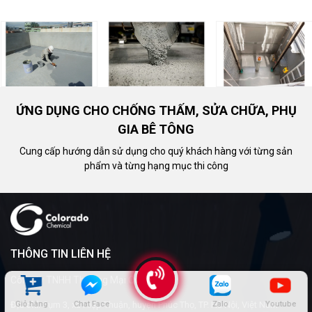
ỨNG DỤNG CHO CHỐNG THẤM, SỬA CHỮA, PHỤ
GIA BÊ TÔNG
Cung cấp hướng dẫn sử dụng cho quý khách hàng với từng sản
phẩm và từng hạng mục thi công
THÔNG TIN LIÊN HỆ
Công ty TNHH Thương Mại Colorado
Giỏ hàng
Chat Face
Zalo
Youtube
Địa chỉ:
Cụm 3, xã Hiệp Thuận, huyện Phúc Thọ, TP. Hà Nội, Việt Nam