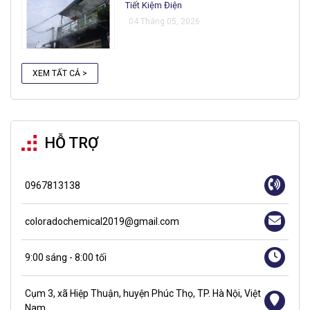
Tiết Kiệm Điện
04 Tháng 05, 2026
XEM TẤT CẢ >
HỖ TRỢ
0967813138
coloradochemical2019@gmail.com
9:00 sáng - 8:00 tối
Cụm 3, xã Hiệp Thuận, huyện Phúc Thọ, TP. Hà Nội, Việt
Nam