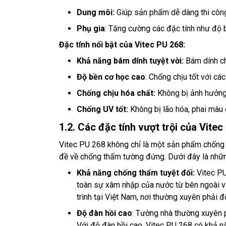
Dung môi:
Giúp sản phẩm dễ dàng thi công
Phụ gia
: Tăng cường các đặc tính như độ 
Đặc tính nổi bật của Vitec PU 268:
Khả năng bám dính tuyệt vời:
Bám dính ch
Độ bền cơ học cao
: Chống chịu tốt với cá
Chống chịu hóa chất:
Không bị ảnh hưởng 
Chống UV tốt:
Không bị lão hóa, phai màu 
1.2. Các đặc tính vượt trội của Vit
Vitec PU 268 không chỉ là một sản phẩm chống 
đề về chống thấm tường đứng. Dưới đây là nhữn
Khả năng chống thấm tuyệt đối:
Vitec P
toàn sự xâm nhập của nước từ bên ngoài và
trình tại Việt Nam, nơi thường xuyên phải 
Độ đàn hồi cao
: Tường nhà thường xuyên p
Với độ đàn hồi cao, Vitec PU 268 có khả nă