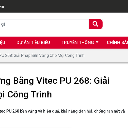
com
IỆU
DỰ ÁN TIÊU BIỂU
TRUYỀN THÔNG
CHÍNH SÁ
 268: Giải Pháp Bền Vững Cho Mọi Công Trình
g Bằng Vitec PU 268: Giải
i Công Trình
ec PU 268 bền vững và hiệu quả, khả năng đàn hồi, chống rạn nứt và