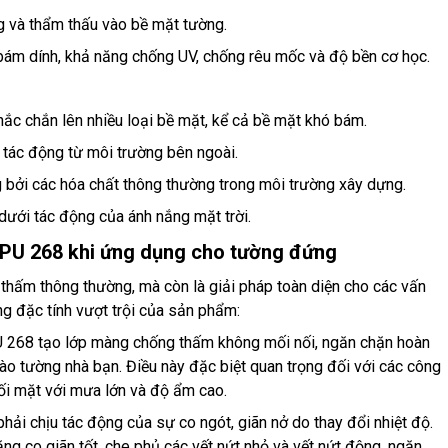
 và thẩm thấu vào bề mặt tường.
bám dính, khả năng chống UV, chống rêu mốc và độ bền cơ học.
ắc chắn lên nhiều loại bề mặt, kể cả bề mặt khó bám.
c tác động từ môi trường bên ngoài.
bởi các hóa chất thông thường trong môi trường xây dựng.
dưới tác động của ánh nắng mặt trời.
ec PU 268 khi ứng dụng cho tường đứng
thấm thông thường, mà còn là giải pháp toàn diện cho các vấn
g đặc tính vượt trội của sản phẩm:
U 268 tạo lớp màng chống thấm không mối nối, ngăn chặn hoàn
o tường nhà bạn. Điều này đặc biệt quan trọng đối với các công
đối mặt với mưa lớn và độ ẩm cao.
hải chịu tác động của sự co ngót, giãn nở do thay đổi nhiệt độ.
ng co giãn tốt, che phủ các vết nứt nhỏ và vết nứt động, ngăn