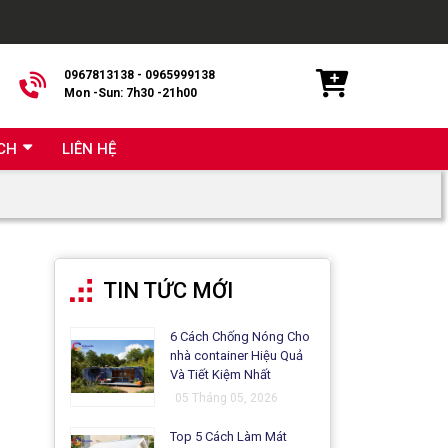
0967813138 - 0965999138
Mon -Sun: 7h30 -21h00
CH
LIÊN HỆ
TIN TỨC MỚI
6 Cách Chống Nóng Cho
nhà container Hiệu Quả
Và Tiết Kiệm Nhất
05 Tháng 05, 2026
Top 5 Cách Làm Mát