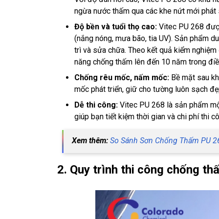
ngừa nước thấm qua các khe nứt mới phát 
Độ bền và tuổi thọ cao:
Vitec PU 268 được 
(nắng nóng, mưa bão, tia UV). Sản phẩm duy 
trì và sửa chữa. Theo kết quả kiểm nghiệm
năng chống thấm lên đến 10 năm trong điều 
Chống rêu mốc, nấm mốc:
Bề mặt sau kh
mốc phát triển, giữ cho tường luôn sạch đ
Dễ thi công:
Vitec PU 268 là sản phẩm một
giúp bạn tiết kiệm thời gian và chi phí thi c
Xem thêm:
So Sánh Sơn Chống Thấm PU 2
2. Quy trình thi công chống 